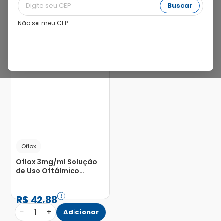
Buscar
Não sei meu CEP
24%
Oflox
Oflox 3mg/ml Solução
de Uso Oftálmico
Frasco Gotejador 5ml
R$
42
,
88
−
+
1
Adicionar