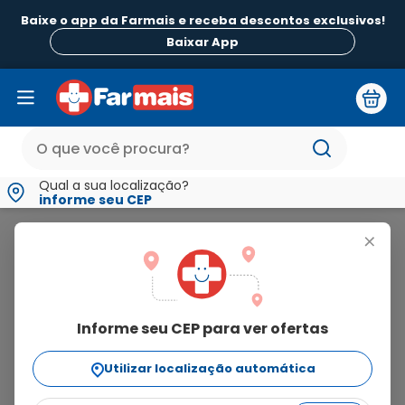
Baixe o app da Farmais e receba descontos exclusivos!
Baixar App
Qual a sua localização?
informe seu CEP
Oflox
+
oflox
Informe seu CEP para ver ofertas
1
produto
Utilizar localização automática
Ordenar Por
relevância