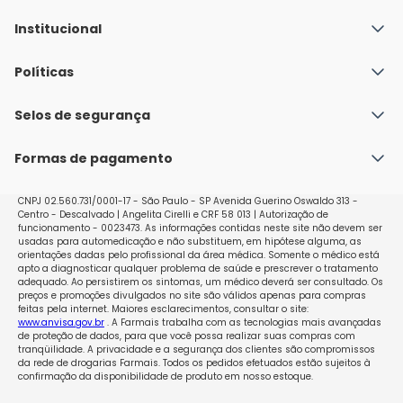
Institucional
Quem Somos
Políticas
Fale conosco
Política de Envio
Selos de segurança
Nossas lojas
Política de Privacidade e Segurança
Seja um franqueado
Formas de pagamento
Políticas de Trocas e Devoluções
Perguntas Frequentes - Faq
CNPJ 02.560.731/0001-17 - São Paulo - SP Avenida Guerino Oswaldo 313 -
Centro - Descalvado | Angelita Cirelli e CRF 58 013 | Autorização de
funcionamento - 0023473. As informações contidas neste site não devem ser
usadas para automedicação e não substituem, em hipótese alguma, as
orientações dadas pelo profissional da área médica. Somente o médico está
apto a diagnosticar qualquer problema de saúde e prescrever o tratamento
adequado. Ao persistirem os sintomas, um médico deverá ser consultado. Os
preços e promoções divulgados no site são válidos apenas para compras
feitas pela internet. Maiores esclarecimentos, consultar o site:
www.anvisa.gov.br
. A Farmais trabalha com as tecnologias mais avançadas
de proteção de dados, para que você possa realizar suas compras com
tranqüilidade. A privacidade e a segurança dos clientes são compromissos
da rede de drogarias Farmais. Todos os pedidos efetuados estão sujeitos à
confirmação da disponibilidade de produto em nosso estoque.