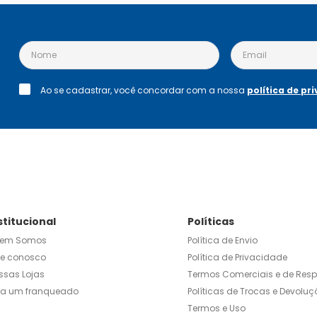
Ao se cadastrar, você concordar com a nossa
política de pr
stitucional
Políticas
em Somos
Política de Envio
le conosco
Política de Privacidade
ssas Lojas
Termos Comerciais e de Res
ja um franqueado
Políticas de Trocas e Devoluç
Termos e Uso