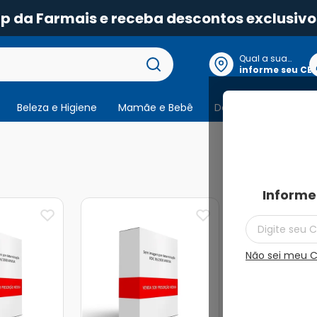
pp da Farmais e receba descontos exclusivo
Qual a sua
localização?
informe seu CE
Beleza e Higiene
Mamãe e Bebê
Dermocosmeticos
2
produtos
Informe
Não sei meu 