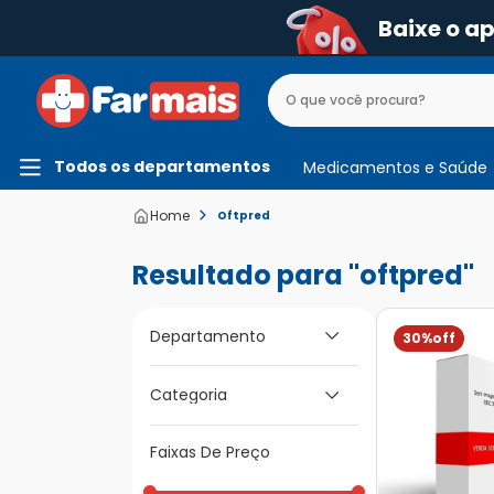
Baixe o a
Todos os departamentos
Medicamentos e Saúde
Oftpred
oftpred
Departamento
30%
Medicamentos e
Categoria
Saúde
Faixas De Preço
Para os Olhos