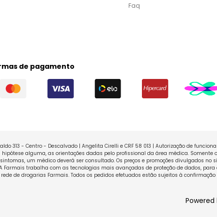
Faq
rmas de pagamento
ldo 313 - Centro - Descalvado | Angelita Cirelli e CRF 58 013 | Autorização de funcio
ipótese alguma, as orientações dadas pelo profissional da área médica. Somente o
sintomas, um médico deverá ser consultado. Os preços e promoções divulgados no sit
 A Farmais trabalha com as tecnologias mais avançadas de proteção de dados, para 
rede de drogarias Farmais. Todos os pedidos efetuados estão sujeitos à confirmação
Powered 