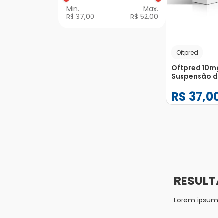
R$ 37,00
R$ 52,00
Oftpred
Oftpred 10m
Suspensão d
Oftálmico F
R$
37
,
0
Gotejador 5
−
+
1
Lorem ipsum d