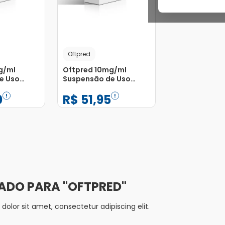
Oftpred
g/ml
Oftpred 10mg/ml
e Uso
Suspensão de Uso
rasco
Oftálmico Frasco
0
R$
51
,
95
ml
Gotejador 5ml
−
+
1
Adicionar
Adicionar
OFTPRED
olor sit amet, consectetur adipiscing elit.