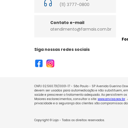
(11) 3777-0800
Contato e-mail
atendimento@farmais.com.br
Fo
Siga nossas redes sociais
CNPJ 02.560.731/0001-17 - São Paulo - SP Avenida Guerino Oswa
devem ser usadas para automedicação e não substituem, em h
saúde e prescrever o tratamento adequado. Ao persistirem os 
Maiores esclarecimentos, consultar o site:
www.anvisa.gov.br
.
privacidade e a segurança dos clientes são compromissos da 
Copyright © Loja - Todos os direitos reservados.