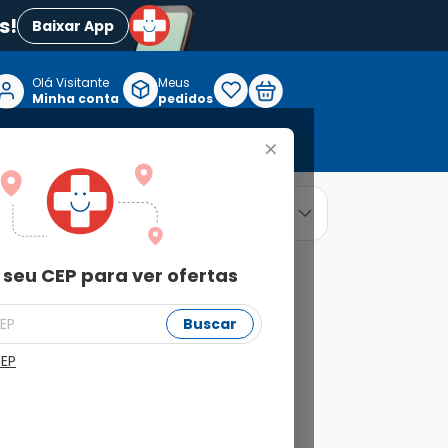
s!
Baixar App
Olá Visitante

Meus
P
Minha conta
pedidos
+
Reabilitação e Longevidade
relevância
ordenar por
 seu CEP para ver ofertas
Buscar
CEP