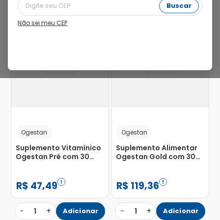
Buscar
Não sei meu CEP
19%
12%
Ogestan
Ogestan
Suplemento Vitamínico
Suplemento Alimentar
Ogestan Pré com 30
Ogestan Gold com 30
cápsulas de 1.2g
Cápsulas com 1,2g
R$
47
,
49
R$
119
,
36
−
+
−
+
1
Adicionar
1
Adicionar