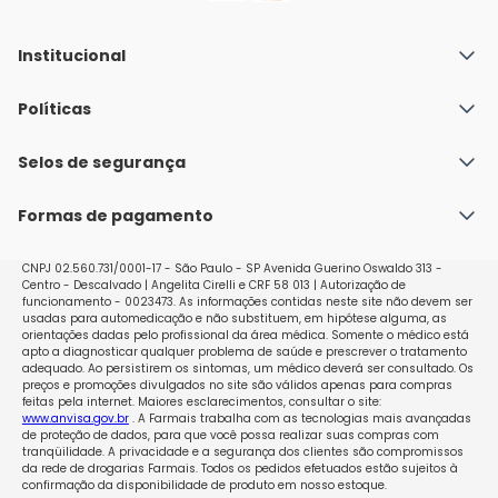
Institucional
Quem Somos
Políticas
Fale conosco
Política de Envio
Selos de segurança
Nossas lojas
Política de Privacidade e Segurança
Seja um franqueado
Formas de pagamento
Políticas de Trocas e Devoluções
Perguntas Frequentes - Faq
CNPJ 02.560.731/0001-17 - São Paulo - SP Avenida Guerino Oswaldo 313 -
Centro - Descalvado | Angelita Cirelli e CRF 58 013 | Autorização de
funcionamento - 0023473. As informações contidas neste site não devem ser
usadas para automedicação e não substituem, em hipótese alguma, as
orientações dadas pelo profissional da área médica. Somente o médico está
apto a diagnosticar qualquer problema de saúde e prescrever o tratamento
adequado. Ao persistirem os sintomas, um médico deverá ser consultado. Os
preços e promoções divulgados no site são válidos apenas para compras
feitas pela internet. Maiores esclarecimentos, consultar o site:
www.anvisa.gov.br
. A Farmais trabalha com as tecnologias mais avançadas
de proteção de dados, para que você possa realizar suas compras com
tranqüilidade. A privacidade e a segurança dos clientes são compromissos
da rede de drogarias Farmais. Todos os pedidos efetuados estão sujeitos à
confirmação da disponibilidade de produto em nosso estoque.