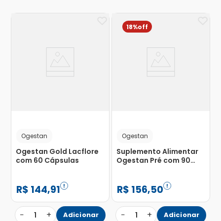
18%
Ogestan
Ogestan
Ogestan Gold Lacflore
Suplemento Alimentar
com 60 Cápsulas
Ogestan Pré com 90
Cápsulas de 1.2g
R$
144
,
91
R$
156
,
50
−
+
−
+
1
Adicionar
1
Adicionar