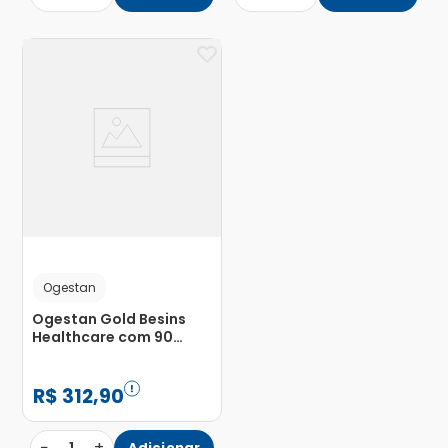
Ogestan
Ogestan Gold Besins
Healthcare com 90
Cápsulas com 1,2g
R$
312
,
90
−
+
Adicionar