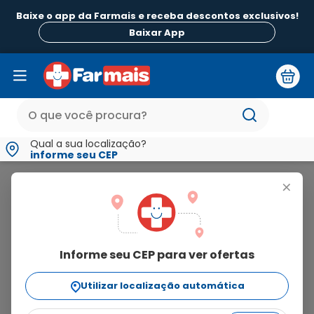
Baixe o app da Farmais e receba descontos exclusivos!
Baixar App
Qual a sua localização?
informe seu CEP
Ogestan
+
ogestan
Informe seu CEP para ver ofertas
7
produtos
Utilizar localização automática
Ordenar Por
relevância