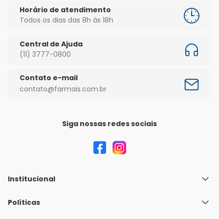
Horário de atendimento
Todos os dias das 8h às 18h
Central de Ajuda
(11) 3777-0800
Contato e-mail
contato@farmais.com.br
Siga nossas redes sociais
Institucional
Quem Somos
Políticas
Fale conosco