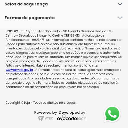
Política de Envio
Selos de segurança
Nossas lojas
Política de Privacidade e Segurança
Seja um franqueado
Formas de pagamento
Políticas de Trocas e Devoluções
Perguntas Frequentes - Faq
CNPJ 02.560.731/0001-17 - São Paulo - SP Avenida Guerino Oswaldo 313 -
Centro - Descalvado | Angelita Cirelli e CRF 58 013 | Autorização de
funcionamento - 0023473. As informações contidas neste site não devem ser
usadas para automedicação e não substituem, em hipótese alguma, as
orientações dadas pelo profissional da área médica. Somente o médico está
apto a diagnosticar qualquer problema de saúde e prescrever o tratamento
adequado. Ao persistirem os sintomas, um médico deverá ser consultado. Os
preços e promoções divulgados no site são válidos apenas para compras
feitas pela internet. Maiores esclarecimentos, consultar o site:
www.anvisa.gov.br
. A Farmais trabalha com as tecnologias mais avançadas
de proteção de dados, para que você possa realizar suas compras com
tranqüilidade. A privacidade e a segurança dos clientes são compromissos
da rede de drogarias Farmais. Todos os pedidos efetuados estão sujeitos à
confirmação da disponibilidade de produto em nosso estoque.
Copyright © Loja - Todos os direitos reservados.
Powered by
Developed by