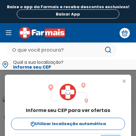
Baixe o app da Farmais e receba descontos exclusivos!
Baixar App
Qual a sua localização?
informe seu CEP
Beleza e Higiene
Para Pele
Óleos Corporais
Óleo Corpor
+
Informe seu CEP para ver ofertas
Informações
Utilizar localização automática
O Óleo Relaxante Weleda Lavanda é um óleo corporal 