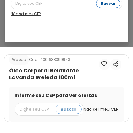
ideal para passar após o banho para hidratar e relaxar 
Buscar
a sua pele antes de dormir. Sua fórmula possui uma 
combinação de óleos de Amêndoa Doce e Gergelim 
Não sei meu CEP
com propriedades hidratantes, calmantes e 
antioxidantes para o cuidado da sua pele. Além disso, 
possui uma fragrância agradável de lavanda e rápida 
absorção.
Cod.:
4001638099943
Weleda
Óleo Corporal Relaxante
Lavanda Weleda 100ml
Informe seu CEP para ver ofertas
Buscar
Não sei meu CEP