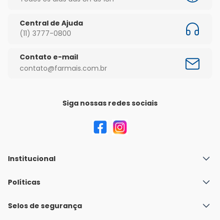
Central de Ajuda
(11) 3777-0800
Contato e-mail
contato@farmais.com.br
Siga nossas redes sociais
Institucional
Quem Somos
Políticas
Fale conosco
Política de Envio
Selos de segurança
Nossas lojas
Política de Privacidade e Segurança