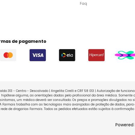
Faq
rmas de pagamento
ldo 313 - Centro - Descalvado | Angelita Cirelli e CRF 58 013 | Autorização de funcio
ipótese alguma, as orientações dadas pelo profissional da área médica. Somente o
sintomas, um médico deverá ser consultado. Os preços e promoções divulgados no sit
 A Farmais trabalha com as tecnologias mais avançadas de proteção de dados, para 
rede de drogarias Farmais. Todos os pedidos efetuados estão sujeitos à confirmação
Powered 