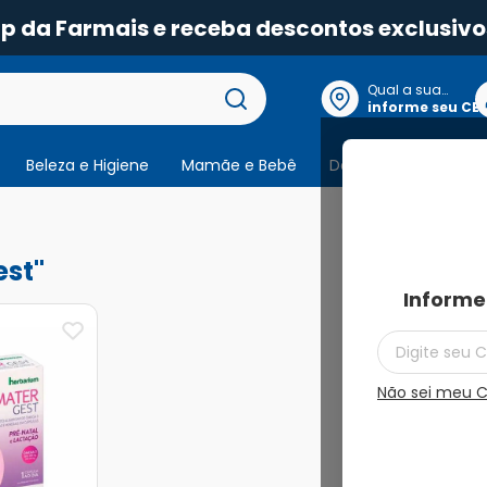
pp da Farmais e receba descontos exclusivo
Qual a sua
localização?
informe seu CE
Beleza e Higiene
Mamãe e Bebê
Dermocosmeticos
1
produto
est
Informe
Não sei meu 