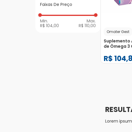
Vitaminas e
Faixas De Preço
Gestantes
R$ 104,00
R$ 110,00
Omater Gest
Suplemento 
de Ômega 3
Gest com 30
R$
104
,
−
+
1
Lorem ipsum d