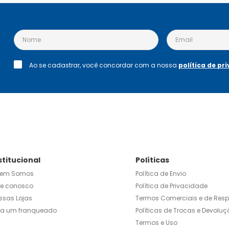
Ao se cadastrar, você concordar com a nossa
política de pr
stitucional
Políticas
em Somos
Política de Envio
le conosco
Política de Privacidade
ssas Lojas
Termos Comerciais e de Res
ja um franqueado
Políticas de Trocas e Devoluç
Termos e Uso