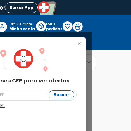
s!
Baixar App
Olá Visitante

Meus
P
Minha conta
pedidos
+
Reabilitação e Longevidade
relevância
ordenar por
 seu CEP para ver ofertas
Buscar
CEP