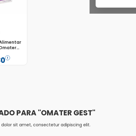
Alimentar
 Omater
 Cápsulas
80
Adicionar
OMATER GEST
olor sit amet, consectetur adipiscing elit.