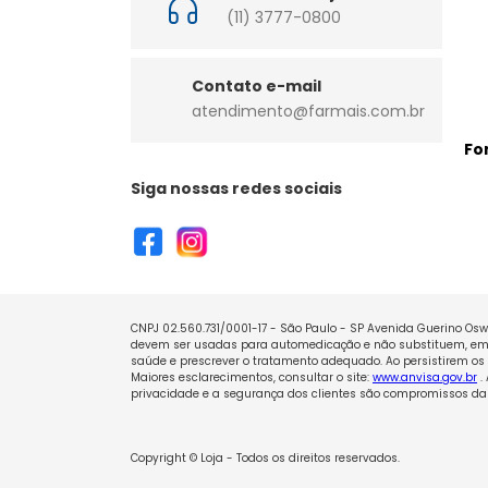
(11) 3777-0800
Contato e-mail
atendimento@farmais.com.br
Fo
Siga nossas redes sociais
CNPJ 02.560.731/0001-17 - São Paulo - SP Avenida Guerino Oswa
devem ser usadas para automedicação e não substituem, em h
saúde e prescrever o tratamento adequado. Ao persistirem os 
Maiores esclarecimentos, consultar o site:
www.anvisa.gov.br
.
privacidade e a segurança dos clientes são compromissos da 
Copyright © Loja - Todos os direitos reservados.