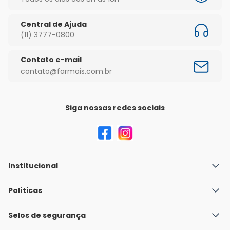
Central de Ajuda
(11) 3777-0800
Contato e-mail
contato@farmais.com.br
Siga nossas redes sociais
Institucional
Quem Somos
Políticas
Fale conosco
Política de Envio
Selos de segurança
Nossas lojas
Política de Privacidade e Segurança