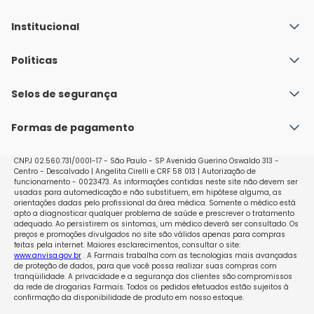
Institucional
Quem Somos
Políticas
Fale conosco
Política de Envio
Selos de segurança
Nossas lojas
Política de Privacidade e Segurança
Seja um franqueado
Formas de pagamento
Políticas de Trocas e Devoluções
Perguntas Frequentes - Faq
CNPJ 02.560.731/0001-17 - São Paulo - SP Avenida Guerino Oswaldo 313 -
Centro - Descalvado | Angelita Cirelli e CRF 58 013 | Autorização de
funcionamento - 0023473. As informações contidas neste site não devem ser
usadas para automedicação e não substituem, em hipótese alguma, as
orientações dadas pelo profissional da área médica. Somente o médico está
apto a diagnosticar qualquer problema de saúde e prescrever o tratamento
adequado. Ao persistirem os sintomas, um médico deverá ser consultado. Os
preços e promoções divulgados no site são válidos apenas para compras
feitas pela internet. Maiores esclarecimentos, consultar o site:
www.anvisa.gov.br
. A Farmais trabalha com as tecnologias mais avançadas
de proteção de dados, para que você possa realizar suas compras com
tranqüilidade. A privacidade e a segurança dos clientes são compromissos
da rede de drogarias Farmais. Todos os pedidos efetuados estão sujeitos à
confirmação da disponibilidade de produto em nosso estoque.