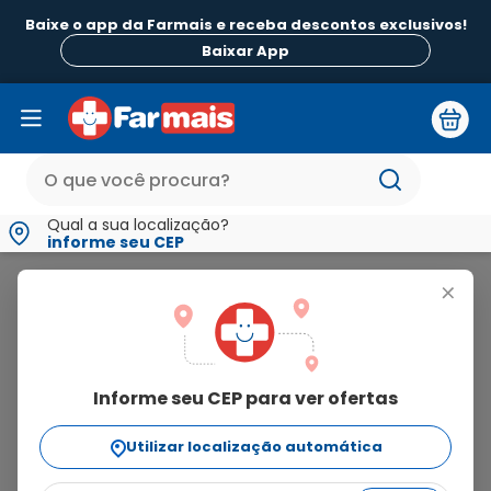
Baixe o app da Farmais e receba descontos exclusivos!
Baixar App
Qual a sua localização?
informe seu CEP
Ortofly
+
ortofly
Informe seu CEP para ver ofertas
4
produtos
Utilizar localização automática
Ordenar Por
relevância