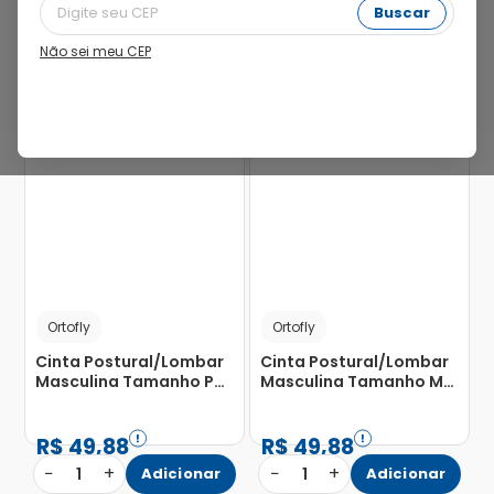
Buscar
Não sei meu CEP
50%
50%
Ortofly
Ortofly
Cinta Postural/Lombar
Cinta Postural/Lombar
Masculina Tamanho P
Masculina Tamanho M
Ortofly com 1 Unidade
Ortofly com 1 Unidade
R$
49
,
88
R$
49
,
88
−
+
−
+
1
Adicionar
1
Adicionar