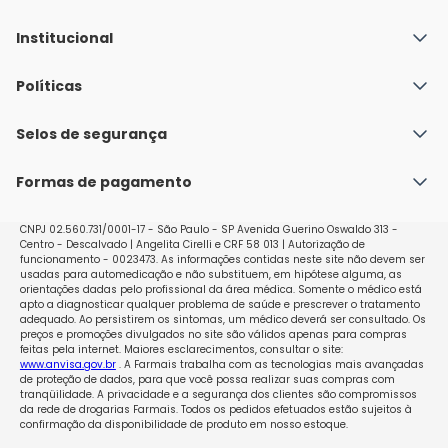
Institucional
Quem Somos
Políticas
Fale conosco
Política de Envio
Selos de segurança
Nossas lojas
Política de Privacidade e Segurança
Seja um franqueado
Formas de pagamento
Políticas de Trocas e Devoluções
Perguntas Frequentes - Faq
CNPJ 02.560.731/0001-17 - São Paulo - SP Avenida Guerino Oswaldo 313 -
Centro - Descalvado | Angelita Cirelli e CRF 58 013 | Autorização de
funcionamento - 0023473. As informações contidas neste site não devem ser
usadas para automedicação e não substituem, em hipótese alguma, as
orientações dadas pelo profissional da área médica. Somente o médico está
apto a diagnosticar qualquer problema de saúde e prescrever o tratamento
adequado. Ao persistirem os sintomas, um médico deverá ser consultado. Os
preços e promoções divulgados no site são válidos apenas para compras
feitas pela internet. Maiores esclarecimentos, consultar o site:
www.anvisa.gov.br
. A Farmais trabalha com as tecnologias mais avançadas
de proteção de dados, para que você possa realizar suas compras com
tranqüilidade. A privacidade e a segurança dos clientes são compromissos
da rede de drogarias Farmais. Todos os pedidos efetuados estão sujeitos à
confirmação da disponibilidade de produto em nosso estoque.