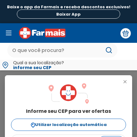
Baixe o app da Farmais e receba descontos exclusivos!
Baixar App
Qual a sua localização?
informe seu CEP
Paratram
+
paratram
Informe seu CEP para ver ofertas
3
produtos
Utilizar localização automática
Ordenar Por
relevância