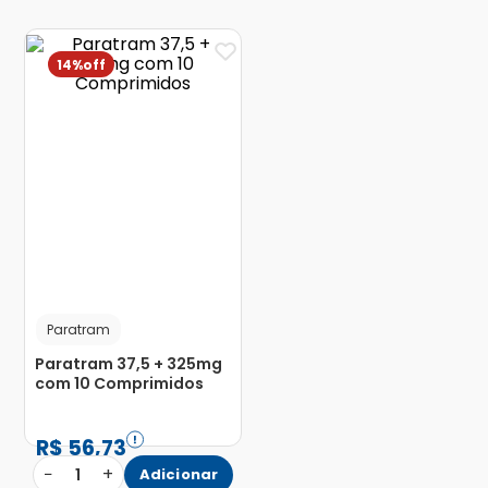
14%
Paratram
Paratram 37,5 + 325mg
com 10 Comprimidos
R$
56
,
73
−
+
1
Adicionar