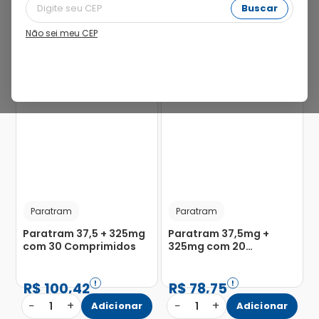
Buscar
Não sei meu CEP
24%
24%
Paratram
Paratram
Paratram 37,5 + 325mg
Paratram 37,5mg +
com 30 Comprimidos
325mg com 20
Comprimidos
R$
100
,
42
R$
78
,
75
−
+
−
+
1
Adicionar
1
Adicionar