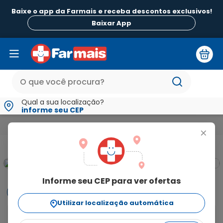
Baixe o app da Farmais e receba descontos exclusivos!
Baixar App
Qual a sua localização?
informe seu CEP
Beleza e Higiene
Para Pele
Pasta D'Água Mentolada Soluç
+
Informe seu CEP para ver ofertas
Informações
Utilizar localização automática
Descrição
