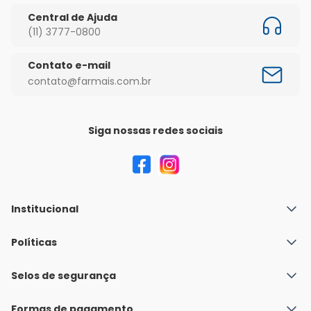
Central de Ajuda
(11) 3777-0800
Contato e-mail
contato@farmais.com.br
Siga nossas redes sociais
Institucional
Quem Somos
Políticas
Fale conosco
Política de Envio
Selos de segurança
Nossas lojas
Política de Privacidade e Segurança
Seja um franqueado
Formas de pagamento
Políticas de Trocas e Devoluções