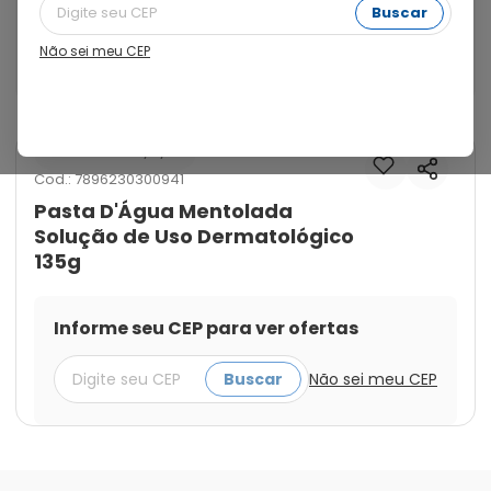
Pasta D'água é um composto utilizado como; 
Buscar
Antisséptico, secativo e cicatrizante para aliviar 
sintomas e criar barreira protetora contra agressões 
Não sei meu CEP
externas.
Laboratório Tayuyna
Cod.:
7896230300941
Pasta D'Água Mentolada
Solução de Uso Dermatológico
135g
Informe seu CEP para ver ofertas
Buscar
Não sei meu CEP