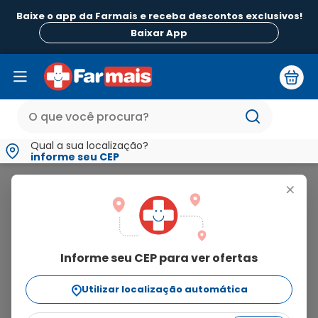
Baixe o app da Farmais e receba descontos exclusivos!
B
Baixar App
Qual a sua localização?
informe seu CEP
Perspirex
+
perspirex
Informe seu CEP para ver ofertas
4
produtos
Utilizar localização automática
Ordenar Por
relevância