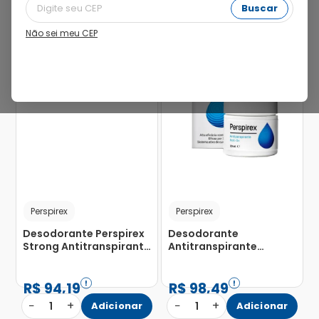
Buscar
Não sei meu CEP
9%
Perspirex
Perspirex
Desodorante Perspirex
Desodorante
Strong Antitranspirante
Antitranspirante
Roll-On 20ml
Perspirex Original Roll-
On 20ml
R$
94
,
19
R$
98
,
49
−
+
−
+
1
Adicionar
1
Adicionar