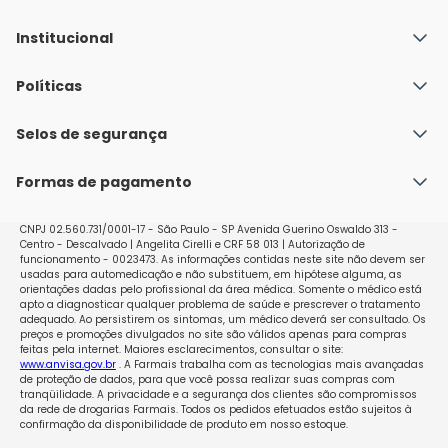
Institucional
Quem Somos
Políticas
Fale conosco
Política de Envio
Selos de segurança
Nossas lojas
Política de Privacidade e Segurança
Seja um franqueado
Formas de pagamento
Políticas de Trocas e Devoluções
Perguntas Frequentes - Faq
CNPJ 02.560.731/0001-17 - São Paulo - SP Avenida Guerino Oswaldo 313 -
Centro - Descalvado | Angelita Cirelli e CRF 58 013 | Autorização de
funcionamento - 0023473. As informações contidas neste site não devem ser
usadas para automedicação e não substituem, em hipótese alguma, as
orientações dadas pelo profissional da área médica. Somente o médico está
apto a diagnosticar qualquer problema de saúde e prescrever o tratamento
adequado. Ao persistirem os sintomas, um médico deverá ser consultado. Os
preços e promoções divulgados no site são válidos apenas para compras
feitas pela internet. Maiores esclarecimentos, consultar o site:
www.anvisa.gov.br
. A Farmais trabalha com as tecnologias mais avançadas
de proteção de dados, para que você possa realizar suas compras com
tranqüilidade. A privacidade e a segurança dos clientes são compromissos
da rede de drogarias Farmais. Todos os pedidos efetuados estão sujeitos à
confirmação da disponibilidade de produto em nosso estoque.