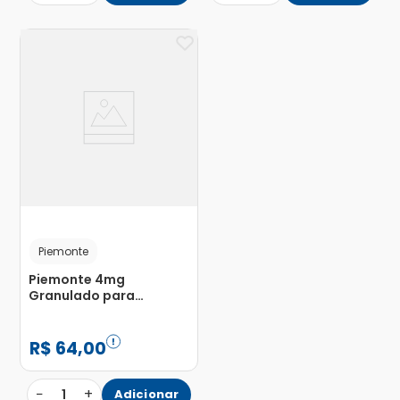
Piemonte
Piemonte 4mg
Granulado para
Solução de Uso Oral
com 30 Envelopes
R$
64
,
00
−
+
1
Adicionar