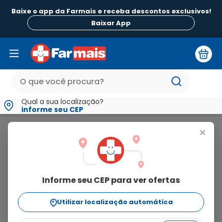
Baixe o app da Farmais e receba descontos exclusivos!
Baixar App
Qual a sua localização?
informe seu CEP
Piemonte
+
piemonte
Informe seu CEP para ver ofertas
5
produtos
Utilizar localização automática
Ordenar Por
relevância