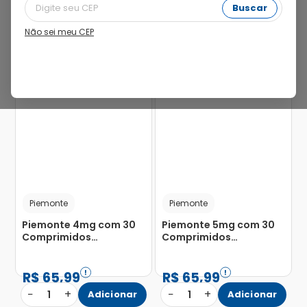
Buscar
Não sei meu CEP
15%
15%
Piemonte
Piemonte
Piemonte 4mg com 30
Piemonte 5mg com 30
Comprimidos
Comprimidos
Mastigáveis
Mastigáveis
R$
65
,
99
R$
65
,
99
−
+
−
+
1
Adicionar
1
Adicionar