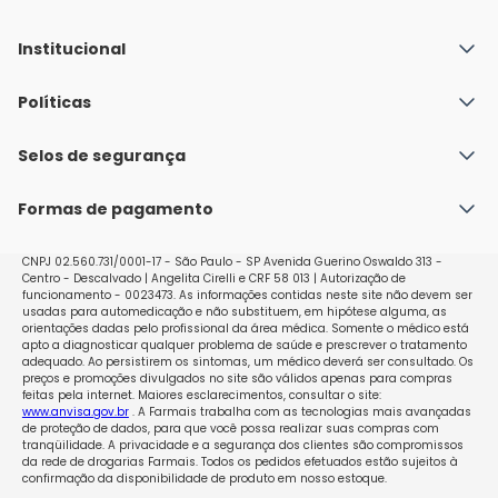
Institucional
Quem Somos
Políticas
Fale conosco
Política de Envio
Selos de segurança
Nossas lojas
Política de Privacidade e Segurança
Seja um franqueado
Formas de pagamento
Políticas de Trocas e Devoluções
Perguntas Frequentes - Faq
CNPJ 02.560.731/0001-17 - São Paulo - SP Avenida Guerino Oswaldo 313 -
Centro - Descalvado | Angelita Cirelli e CRF 58 013 | Autorização de
funcionamento - 0023473. As informações contidas neste site não devem ser
usadas para automedicação e não substituem, em hipótese alguma, as
orientações dadas pelo profissional da área médica. Somente o médico está
apto a diagnosticar qualquer problema de saúde e prescrever o tratamento
adequado. Ao persistirem os sintomas, um médico deverá ser consultado. Os
preços e promoções divulgados no site são válidos apenas para compras
feitas pela internet. Maiores esclarecimentos, consultar o site:
www.anvisa.gov.br
. A Farmais trabalha com as tecnologias mais avançadas
de proteção de dados, para que você possa realizar suas compras com
tranqüilidade. A privacidade e a segurança dos clientes são compromissos
da rede de drogarias Farmais. Todos os pedidos efetuados estão sujeitos à
confirmação da disponibilidade de produto em nosso estoque.