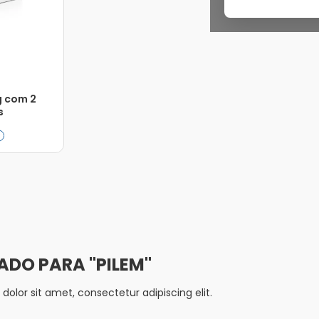
g com 2
s
Adicionar
PILEM
olor sit amet, consectetur adipiscing elit.