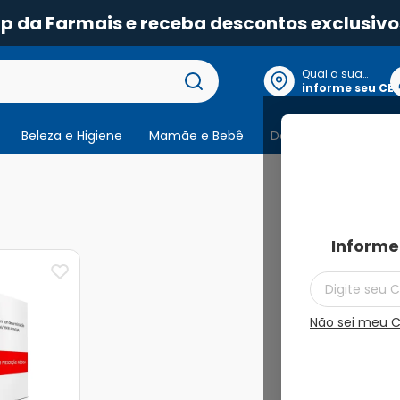
pp da Farmais e receba descontos exclusivo
Qual a sua
localização?
informe seu CE
Beleza e Higiene
Mamãe e Bebê
Dermocosmeticos
1
produto
Informe
Não sei meu 