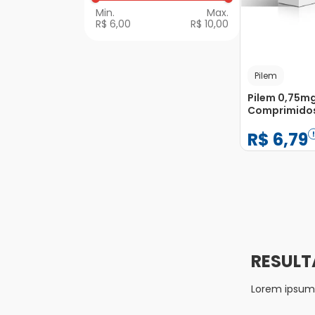
R$ 6,00
R$ 10,00
Pilem
Pilem 0,75m
Comprimido
R$
6
,
79
−
+
1
Lorem ipsum d