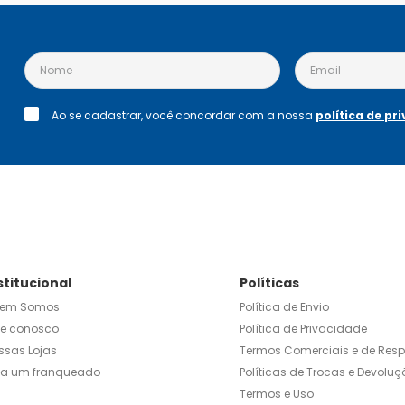
Ao se cadastrar, você concordar com a nossa
política de pr
stitucional
Políticas
em Somos
Política de Envio
le conosco
Política de Privacidade
ssas Lojas
Termos Comerciais e de Res
ja um franqueado
Políticas de Trocas e Devoluç
Termos e Uso