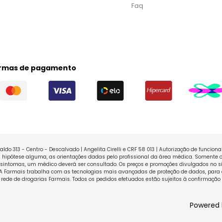
Faq
rmas de pagamento
ldo 313 - Centro - Descalvado | Angelita Cirelli e CRF 58 013 | Autorização de funcio
ipótese alguma, as orientações dadas pelo profissional da área médica. Somente o
sintomas, um médico deverá ser consultado. Os preços e promoções divulgados no sit
 A Farmais trabalha com as tecnologias mais avançadas de proteção de dados, para 
rede de drogarias Farmais. Todos os pedidos efetuados estão sujeitos à confirmação
Powered 