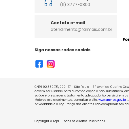
(11) 3777-0800
Contato e-mail
atendimento@farmais.com.br
Fo
Siga nossas redes sociais
CNPJ 02.560.731/0001-17 - São Paulo - SP Avenida Guerino Oswa
devem ser usadas para automedicação e não substituem, em h
saúde e prescrever o tratamento adequado. Ao persistirem os 
Maiores esclarecimentos, consultar o site:
www.anvisa.gov.br
.
privacidade e a segurança dos clientes são compromissos da 
Copyright © Loja - Todos os direitos reservados.