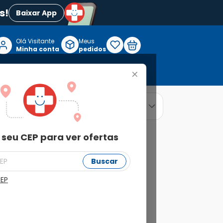
s!
Baixar App
Olá Visitante

Meus
P
Minha conta
pedidos
+
Reabilitação e Longevidade
relevância
ordenar por
 seu CEP para ver ofertas
Buscar
CEP