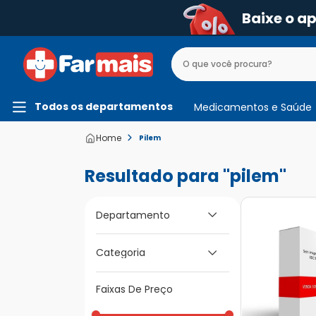
Baixe o a
Todos os departamentos
Medicamentos e Saúde
Pilem
pilem
Departamento
Medicamentos e
Categoria
Saúde
Faixas De Preço
Contraceptivos e Diu