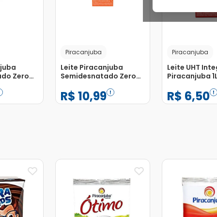
Piracanjuba
Piracanjuba
njuba
Leite Piracanjuba
Leite UHT Inte
do Zero
Semidesnatado Zero
Piracanjuba 1
L
Lactose+ Proteína 1L
R$
10
,
99
R$
6
,
50
−
+
−
+
1
1
Adicionar
Adicionar