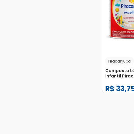
Piracanjuba
Composto L
Infantil Pira
Excellence F
R$
33
,
7
Escolar 800g
−
+
1