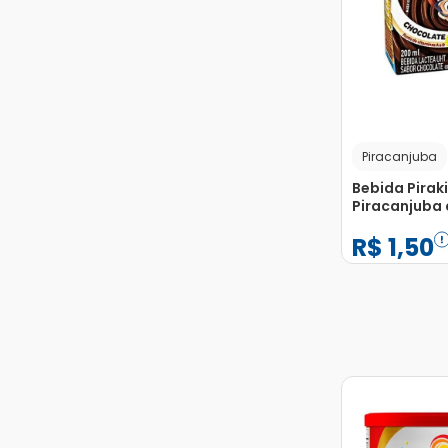
Piracanjuba
Bebida Pirak
Piracanjuba
Unidades co
R$
1
,
50
−
+
1