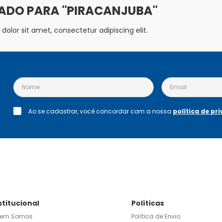
PIRACANJUBA
olor sit amet, consectetur adipiscing elit.
Ao se cadastrar, você concordar com a nossa
política de pr
stitucional
Políticas
em Somos
Política de Envio