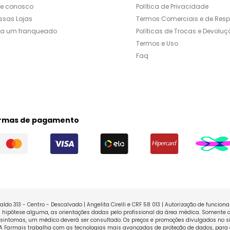
le conosco
Política de Privacidade
ssas Lojas
Termos Comerciais e de Res
ja um franqueado
Políticas de Trocas e Devoluç
Termos e Uso
Faq
rmas de pagamento
ldo 313 - Centro - Descalvado | Angelita Cirelli e CRF 58 013 | Autorização de funcio
ipótese alguma, as orientações dadas pelo profissional da área médica. Somente o
sintomas, um médico deverá ser consultado. Os preços e promoções divulgados no sit
 A Farmais trabalha com as tecnologias mais avançadas de proteção de dados, para 