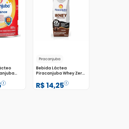
Piracanjuba
ácteo
Bebida Láctea
canjuba
Piracanjuba Whey Zero
ase Pré-
Lactose Cacau 250ml
5
R$
14
,
25
−
+
1
Adicionar
Adicionar