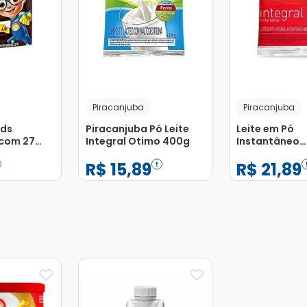
Piracanjuba
Piracanjuba
ids
Piracanjuba Pó Leite
Leite em Pó
 com 27
Integral Otimo 400g
Instantâneo
m 200ml
Piracanjuba 
R$
15
,
89
R$
21
,
89
−
+
−
+
1
1
Adicionar
Adicionar