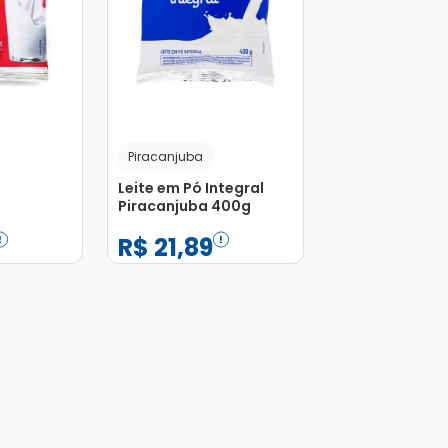
Piracanjuba
Leite em Pó Integral
Piracanjuba 400g
400g
R$
21
,
89
−
+
1
Adicionar
Adicionar