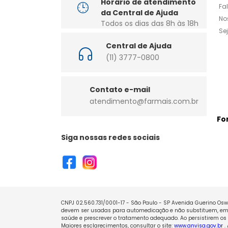
Horário de atendimento
Fa
da Central de Ajuda
No
Todos os dias das 8h às 18h
Se
Central de Ajuda
(11) 3777-0800
Contato e-mail
atendimento@farmais.com.br
Fo
Siga nossas redes sociais
CNPJ 02.560.731/0001-17 - São Paulo - SP Avenida Guerino Oswa
devem ser usadas para automedicação e não substituem, em h
saúde e prescrever o tratamento adequado. Ao persistirem os 
Maiores esclarecimentos, consultar o site:
www.anvisa.gov.br
.