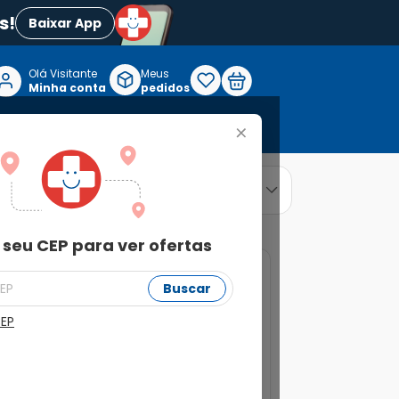
s!
Baixar App
Olá Visitante

Meus
P
Minha conta
pedidos
+
Reabilitação e Longevidade
relevância
ordenar por
 seu CEP para ver ofertas
11%
Buscar
CEP