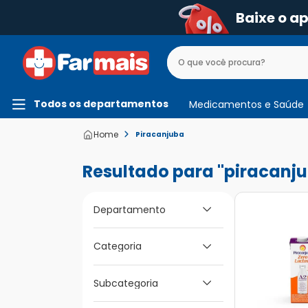
Baixe o a
Todos os departamentos
Medicamentos e Saúde
Piracanjuba
piracanj
Departamento
Categoria
Alimentos
Bebidas
Subcategoria
Alimentação Infantil
Mamãe e Bebê