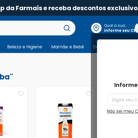
pp da Farmais e receba descontos exclusivo
Qual a sua
localização?
informe seu CE
Beleza e Higiene
Mamãe e Bebê
Dermocosmeticos
10
produtos
uba
Informe
Não sei meu 