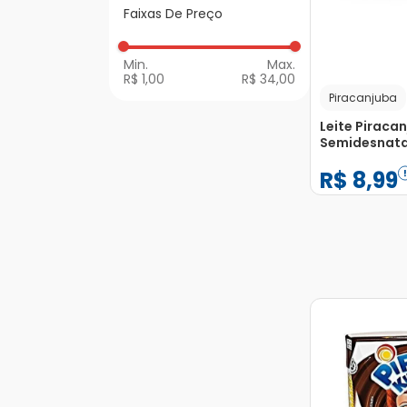
Papinhas e Lanches
Faixas De Preço
Infantis
R$ 1,00
R$ 34,00
Piracanjuba
Leite Piraca
Semidesnata
Lactose A2 1
R$
8
,
99
−
+
1