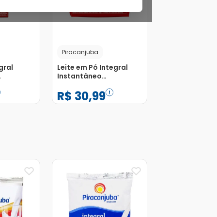
Piracanjuba
gral
Leite em Pó Integral
L
Instantâneo
Piracanjuba 700g
R$
30
,
99
−
+
1
Adicionar
Adicionar