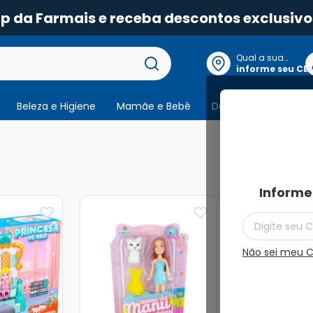
pp da Farmais e receba descontos exclusivo
Qual a sua
localização?
informe seu CE
Beleza e Higiene
Mamãe e Bebê
Dermocosmeticos
2
produtos
Informe
Não sei meu 