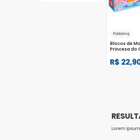
Polibrinq
Blocos de M
Princesa do 
Brinq 97 Peç
R$
22
,
9
Unidade
−
+
1
Lorem ipsum d