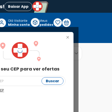
s!
Baixar App
Olá Visitante

Meus
P
Minha conta
pedidos
+
Reabilitação e Longevidade
relevância
ordenar por
 seu CEP para ver ofertas
Buscar
CEP