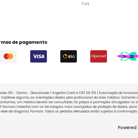
Faq
rmas de pagamento
ldo 313 - Centro - Descalvado | Angelita Cirelli e CRF 58 013 | Autorização de funcio
ipótese alguma, as orientações dadas pelo profissional da área médica. Somente o
sintomas, um médico deverá ser consultado. Os preços e promoções divulgados no sit
 A Farmais trabalha com as tecnologias mais avançadas de proteção de dados, para 
rede de drogarias Farmais. Todos os pedidos efetuados estão sujeitos à confirmação
Powered 