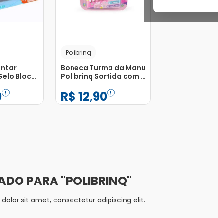
Polibrinq
ontar
Boneca Turma da Manu
Gelo Block
Polibrinq Sortida com 1
as com 1
Unidade
0
R$
12
,
90
−
+
1
Adicionar
Adicionar
POLIBRINQ
olor sit amet, consectetur adipiscing elit.