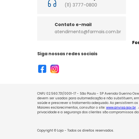
(11) 3777-0800
Contato e-mail
atendimento@farmais.com.br
Fo
Siga nossas redes sociais
CNPJ 02.560.731/0001-17 - São Paulo - SP Avenida Guerino Oswa
devem ser usadas para automedicação e não substituem, em h
saúde e prescrever o tratamento adequado. Ao persistirem os 
Maiores esclarecimentos, consultar o site:
www.anvisa.gov.br
.
privacidade e a segurança dos clientes são compromissos da 
Copyright © Loja - Todos os direitos reservados.