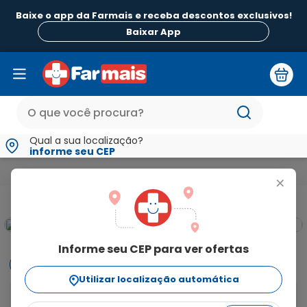
Baixe o app da Farmais e receba descontos exclusivos!
Baixar App
Qual a sua localização?
informe seu CEP
Beleza e Higiene
Para Pele
Pós Sol Caladryl Aerossol 150ml
+
Informe seu CEP para ver ofertas
Informações
Utilizar localização automática
O que é e para que serve o Gel Pós-Sol Caladryl?
