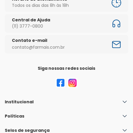
Todos os dias das 8h às 18h
Central de Ajuda
(11) 3777-0800
Contato e-mail
contato@farmais.com.br
Siga nossas redes sociais
Institucional
Quem Somos
Políticas
Fale conosco
Política de Envio
Selos de segurança
Nossas lojas