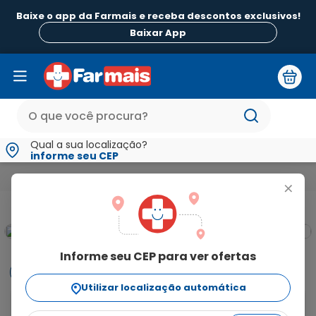
Baixe o app da Farmais e receba descontos exclusivos!
Baixar App
Qual a sua localização?
informe seu CEP
Beleza e Higiene
Para o Homem
Preservativo Lubrificado
+
Informe seu CEP para ver ofertas
Informações
Utilizar localização automática
Preservativo Lubrificado Rilex Algodão Doce com 3 