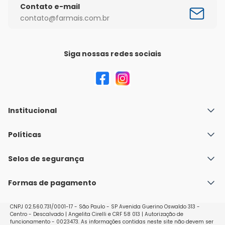
Contato e-mail
contato@farmais.com.br
Siga nossas redes sociais
Institucional
Quem Somos
Políticas
Fale conosco
Política de Envio
Selos de segurança
Nossas lojas
Política de Privacidade e Segurança
Seja um franqueado
Formas de pagamento
Políticas de Trocas e Devoluções
Perguntas Frequentes - Faq
CNPJ 02.560.731/0001-17 - São Paulo - SP Avenida Guerino Oswaldo 313 -
Centro - Descalvado | Angelita Cirelli e CRF 58 013 | Autorização de
funcionamento - 0023473. As informações contidas neste site não devem ser