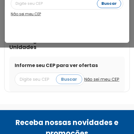
Unidades
Buscar
Não sei meu CEP
Cod.:
7898556850612
Rilex
Preservativo Lubrificado Rilex
Sabor Algodão Doce com 3
Unidades
Informe seu CEP para ver ofertas
Buscar
Não sei meu CEP
Receba nossas novidades e
promoções