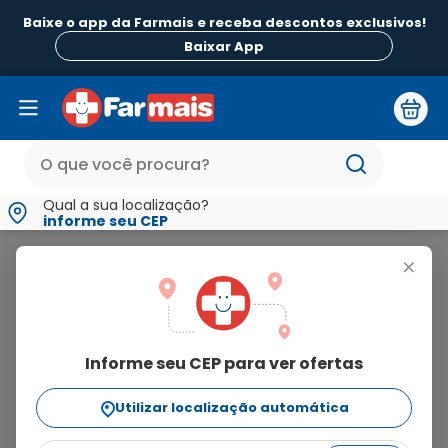
Baixe o app da Farmais e receba descontos exclusivos!
Baixar App
Qual a sua localização?
informe seu CEP
Press Plus
+
press
plus
Informe seu CEP para ver ofertas
5
produtos
Utilizar localização automática
Ordenar Por
relevância