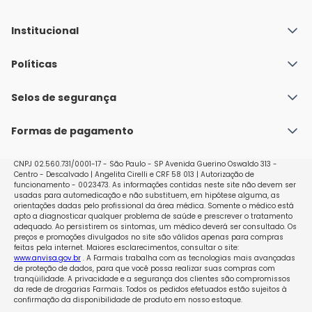
Institucional
Quem Somos
Políticas
Fale conosco
Política de Envio
Selos de segurança
Nossas lojas
Política de Privacidade e Segurança
Seja um franqueado
Formas de pagamento
Políticas de Trocas e Devoluções
Perguntas Frequentes - Faq
CNPJ 02.560.731/0001-17 - São Paulo - SP Avenida Guerino Oswaldo 313 -
Centro - Descalvado | Angelita Cirelli e CRF 58 013 | Autorização de
funcionamento - 0023473. As informações contidas neste site não devem ser
usadas para automedicação e não substituem, em hipótese alguma, as
orientações dadas pelo profissional da área médica. Somente o médico está
apto a diagnosticar qualquer problema de saúde e prescrever o tratamento
adequado. Ao persistirem os sintomas, um médico deverá ser consultado. Os
preços e promoções divulgados no site são válidos apenas para compras
feitas pela internet. Maiores esclarecimentos, consultar o site:
www.anvisa.gov.br
. A Farmais trabalha com as tecnologias mais avançadas
de proteção de dados, para que você possa realizar suas compras com
tranqüilidade. A privacidade e a segurança dos clientes são compromissos
da rede de drogarias Farmais. Todos os pedidos efetuados estão sujeitos à
confirmação da disponibilidade de produto em nosso estoque.