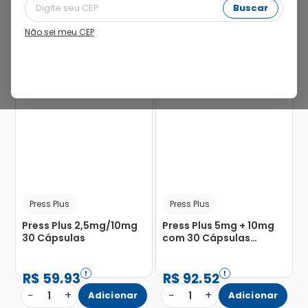
Buscar
Não sei meu CEP
pbm
24%
pbm
Press Plus
Press Plus
Press Plus 2,5mg/10mg
Press Plus 5mg + 10mg
30 Cápsulas
com 30 Cápsulas
Gelatinosas Duras
R$
59
,
93
R$
92
,
52
−
+
−
+
1
Adicionar
1
Adicionar