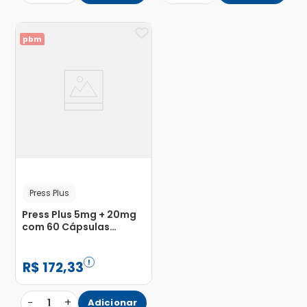
pbm
Press Plus
Press Plus 5mg + 20mg
com 60 Cápsulas
Gelatinosas Duras
R$
172
,
33
−
+
1
Adicionar