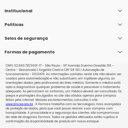
Institucional
Quem Somos
Políticas
Fale conosco
Política de Envio
Selos de segurança
Nossas lojas
Política de Privacidade e Segurança
Seja um franqueado
Formas de pagamento
Políticas de Trocas e Devoluções
Perguntas Frequentes - Faq
CNPJ 02.560.731/0001-17 - São Paulo - SP Avenida Guerino Oswaldo 313 -
Centro - Descalvado | Angelita Cirelli e CRF 58 013 | Autorização de
funcionamento - 0023473. As informações contidas neste site não devem ser
usadas para automedicação e não substituem, em hipótese alguma, as
orientações dadas pelo profissional da área médica. Somente o médico está
apto a diagnosticar qualquer problema de saúde e prescrever o tratamento
adequado. Ao persistirem os sintomas, um médico deverá ser consultado. Os
preços e promoções divulgados no site são válidos apenas para compras
feitas pela internet. Maiores esclarecimentos, consultar o site:
www.anvisa.gov.br
. A Farmais trabalha com as tecnologias mais avançadas
de proteção de dados, para que você possa realizar suas compras com
tranqüilidade. A privacidade e a segurança dos clientes são compromissos
da rede de drogarias Farmais. Todos os pedidos efetuados estão sujeitos à
confirmação da disponibilidade de produto em nosso estoque.