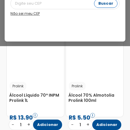
Buscar
Não sei meu CEP
Prolink
Prolink
Álcool Líquido 70º INPM
Álcool 70% Almotolia
Prolink 1L
Prolink 100ml
R$
13
,
90
R$
5
,
50
−
+
−
+
1
Adicionar
1
Adicionar