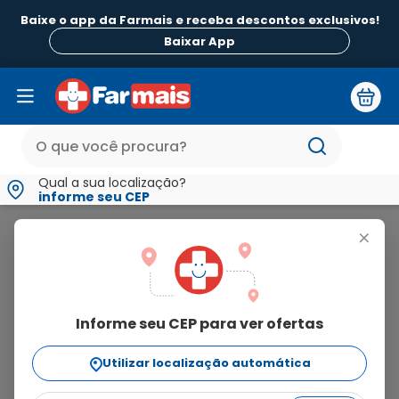
Baixe o app da Farmais e receba descontos exclusivos!
Baixar App
Qual a sua localização?
informe seu CEP
Prolink
+
prolink
Informe seu CEP para ver ofertas
3
produtos
Utilizar localização automática
Ordenar Por
relevância