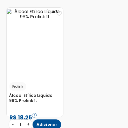
Prolink
Álcool Etílico Líquido
96% Prolink 1L
R$
18
,
25
−
+
1
Adicionar