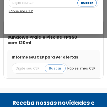
tripla proteção, ajuda a proteger a pele de elementos 
Buscar
agressores como o sol, cloro e a água salgada do mar.
Não sei meu CEP
Cod.:
7891010008147
Sundown
Protetor Solar Corporal
Sundown Praia e Piscina FPS50
com 120ml
Informe seu CEP para ver ofertas
Buscar
Não sei meu CEP
Receba nossas novidades e