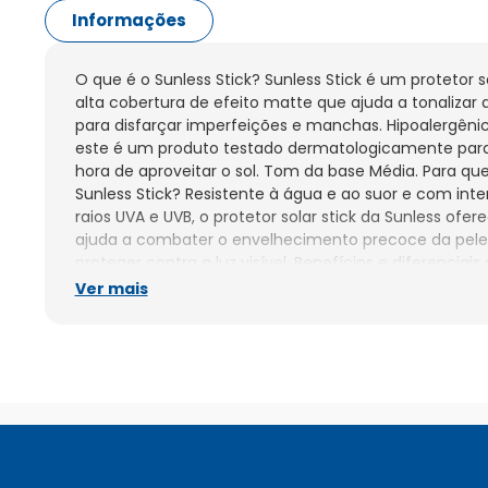
Informações
O que é o Sunless Stick? Sunless Stick é um protetor s
alta cobertura de efeito matte que ajuda a tonalizar a 
para disfarçar imperfeições e manchas. Hipoalergên
este é um produto testado dermatologicamente para
hora de aproveitar o sol. Tom da base Média. Para que 
Sunless Stick? Resistente à água e ao suor e com inte
raios UVA e UVB, o protetor solar stick da Sunless ofe
ajuda a combater o envelhecimento precoce da pele, 
proteger contra a luz visível. Benefícios e diferenciais d
Sunless Stick Protetor solar facial stick. Base de alta 
Ver mais
matte. Tonaliza a pele. Contribui para disfarçar impe
Potente proteção contra os raios UVA e UVB. Ação anti
combater o envelhecimento precoce da pele. Ajuda a 
visível. Resistente à água e ao suor. Hipoalergênico 
Testado dermatologicamente. Recomendações de uso
protetor aproximadamente 30 minutos antes da exposi
movimentos uniformes e suaves para espalhar o produ
que todas as áreas receberam cobertura. Reaplique o 