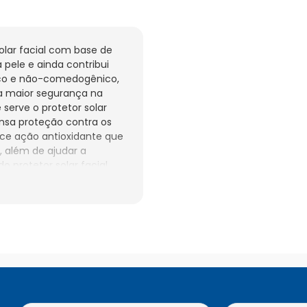
olar facial com base de 
pele e ainda contribui 
ico e não-comedogênico, 
 maior segurança na 
serve o protetor solar 
nsa proteção contra os 
rece ação antioxidante que 
além de ajudar a 
o protetor solar facial 
cobertura com efeito 
rfeições e manchas. 
oxidante que ajuda a 
proteger contra a luz 
e não-comedogênico. 
 É recomendável usar o 
ção solar. Faça 
to, certificando-se de 
protetor a cada duas 