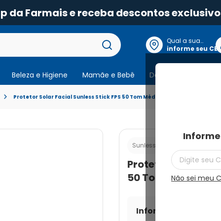
pp da Farmais e receba descontos exclusivo
Qual a sua
localização?
informe seu CE
Beleza e Higiene
Mamãe e Bebê
Dermocosmeticos
Protetor Solar Facial Sunless Stick FPS 50 Tom Médio 12g
Informe
Cod.:
78969022868
Sunless
Protetor Solar Fac
50 Tom Médio 12g
Não sei meu 
Informe seu CEP par