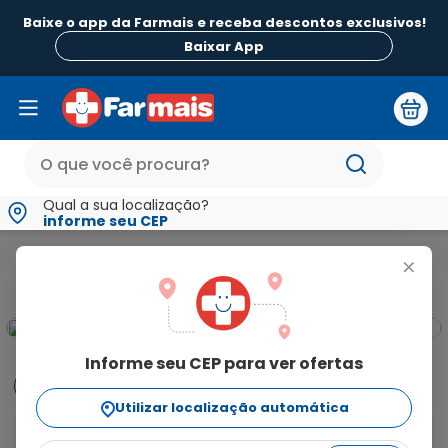
Baixe o app da Farmais e receba descontos exclusivos!
Baixar App
Qual a sua localização?
informe seu CEP
Medicamentos e Saúde
Estômago Fígado e Intestino
Probiót
+
Informe seu CEP para ver ofertas
Informações
Utilizar localização automática
Probiótico isolado do leite materno, cuja composição 