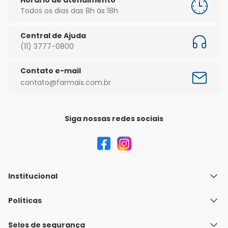
Todos os dias das 8h às 18h
Central de Ajuda
(11) 3777-0800
Contato e-mail
contato@farmais.com.br
Siga nossas redes sociais
Institucional
Quem Somos
Políticas
Fale conosco
Política de Envio
Selos de segurança
Nossas lojas