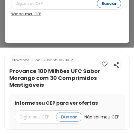
contém o Lactobacillus reuteri DSM17938. Único em 
Buscar
comprimidos mastigáveis. ProVance pode auxiliar no 
funcionamento do intestino, ao inibir o crescimento de 
Não sei meu CEP
batérias nocivas ao organismo.Registro MS: ISENTO Ean: 
7896658028182 ESTE PRODUTO É UM MEDICAMENTO. SEU 
USO PODE TRAZER RISCOS. SE PERSISTIREM OS SINTOMAS, 
O MÉDICO DEVERÁ SER CONSULTADO. LEIA A BULA.
Cod.:
7896658028182
Provance
Provance 100 Milhões UFC Sabor
Morango com 30 Comprimidos
Mastigáveis
Informe seu CEP para ver ofertas
Buscar
Não sei meu CEP