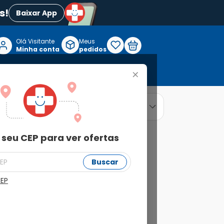
s!
Baixar App
Olá Visitante

Meus
P
Minha conta
pedidos
+
Reabilitação e Longevidade
relevância
ordenar por
 seu CEP para ver ofertas
Buscar
CEP