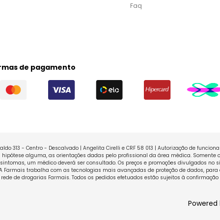
Faq
rmas de pagamento
ldo 313 - Centro - Descalvado | Angelita Cirelli e CRF 58 013 | Autorização de funcio
ipótese alguma, as orientações dadas pelo profissional da área médica. Somente o
sintomas, um médico deverá ser consultado. Os preços e promoções divulgados no sit
 A Farmais trabalha com as tecnologias mais avançadas de proteção de dados, para 
rede de drogarias Farmais. Todos os pedidos efetuados estão sujeitos à confirmação
Powered 