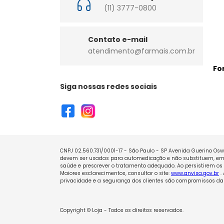
(11) 3777-0800
Contato e-mail
atendimento@farmais.com.br
Fo
Siga nossas redes sociais
CNPJ 02.560.731/0001-17 - São Paulo - SP Avenida Guerino Oswa
devem ser usadas para automedicação e não substituem, em h
saúde e prescrever o tratamento adequado. Ao persistirem os 
Maiores esclarecimentos, consultar o site:
www.anvisa.gov.br
.
privacidade e a segurança dos clientes são compromissos da 
Copyright © Loja - Todos os direitos reservados.