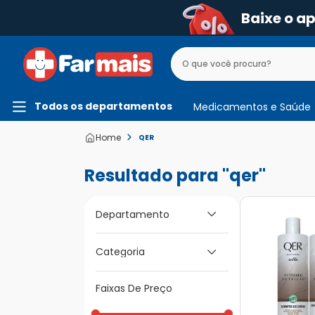
Baixe o a
Todos os departamentos
Medicamentos e Saúde
QER
qer
Departamento
Categoria
Beleza e Higiene
Faixas De Preço
Para os Cabelos