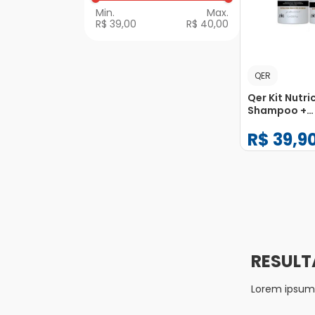
R$ 39,00
R$ 40,00
QER
Qer Kit Nutr
Shampoo +
Condicionado
R$
39
,
9
−
+
1
Lorem ipsum d