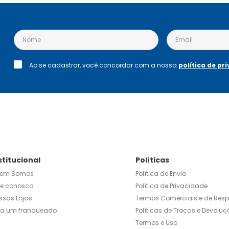
Ao se cadastrar, você concordar com a nossa
política de pr
stitucional
Políticas
em Somos
Política de Envio
le conosco
Política de Privacidade
ssas Lojas
Termos Comerciais e de Res
ja um franqueado
Políticas de Trocas e Devoluç
Termos e Uso