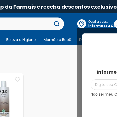
pp da Farmais e receba descontos exclusivo
Qual a sua
localização?
informe seu CE
Beleza e Higiene
Mamãe e Bebê
Dermocosmeticos
1
produto
Informe
Não sei meu 