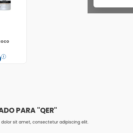
icoco
r 1L 2 L
0
Adicionar
QER
olor sit amet, consectetur adipiscing elit.