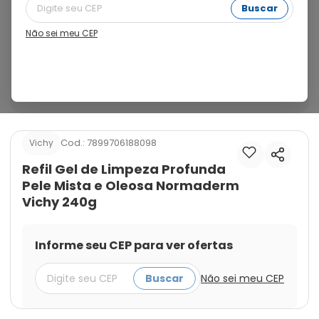
em sua fórmula ácido salicílico, derivado de probiótico 
Buscar
e 2 minerais, zinco e cobre, com eficácia reforçada na 
redução da oleosidade e acne. Remove a oleosidade 
Não sei meu CEP
de forma duradoura e reduz a acne, e mantém a pele 
saudável. Graças a sua base de limpeza de origem 
vegetal, limpa de forma intensiva respeitando seu ph 
natural.
Cod.:
7899706188098
Vichy
Refil Gel de Limpeza Profunda
Pele Mista e Oleosa Normaderm
Vichy 240g
Informe seu CEP para ver ofertas
Buscar
Não sei meu CEP