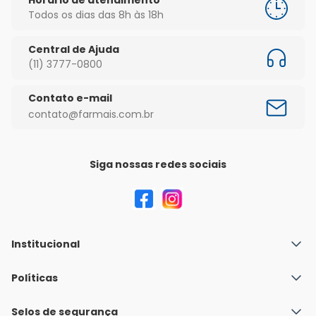
Todos os dias das 8h às 18h
Central de Ajuda
(11) 3777-0800
Contato e-mail
contato@farmais.com.br
Siga nossas redes sociais
Institucional
Quem Somos
Políticas
Fale conosco
Política de Envio
Selos de segurança
Nossas lojas