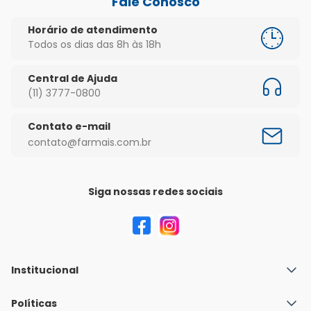
Fale Conosco
Horário de atendimento
Todos os dias das 8h às 18h
Central de Ajuda
(11) 3777-0800
Contato e-mail
contato@farmais.com.br
Siga nossas redes sociais
Institucional
Quem Somos
Políticas