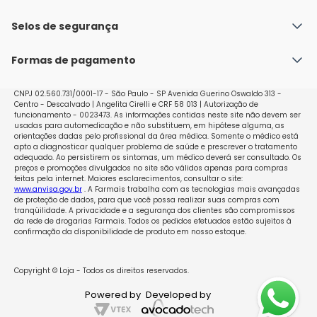
Fale conosco
Política de Envio
Selos de segurança
Nossas lojas
Política de Privacidade e Segurança
Seja um franqueado
Formas de pagamento
Políticas de Trocas e Devoluções
Perguntas Frequentes - Faq
CNPJ 02.560.731/0001-17 - São Paulo - SP Avenida Guerino Oswaldo 313 -
Centro - Descalvado | Angelita Cirelli e CRF 58 013 | Autorização de
funcionamento - 0023473. As informações contidas neste site não devem ser
usadas para automedicação e não substituem, em hipótese alguma, as
orientações dadas pelo profissional da área médica. Somente o médico está
apto a diagnosticar qualquer problema de saúde e prescrever o tratamento
adequado. Ao persistirem os sintomas, um médico deverá ser consultado. Os
preços e promoções divulgados no site são válidos apenas para compras
feitas pela internet. Maiores esclarecimentos, consultar o site:
www.anvisa.gov.br
. A Farmais trabalha com as tecnologias mais avançadas
de proteção de dados, para que você possa realizar suas compras com
tranqüilidade. A privacidade e a segurança dos clientes são compromissos
da rede de drogarias Farmais. Todos os pedidos efetuados estão sujeitos à
confirmação da disponibilidade de produto em nosso estoque.
Copyright © Loja - Todos os direitos reservados.
Powered by
Developed by