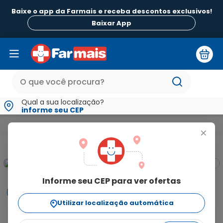
Baixe o app da Farmais e receba descontos exclusivos!
Baixar App
Qual a sua localização?
informe seu CEP
Beleza e Higiene
Para Pele
Sabonetes
Refil Sabonete 
+
Informe seu CEP para ver ofertas
Informações
Utilizar localização automática
O Baby Sabonete Líquido de Glicerina JOHNSON's da 