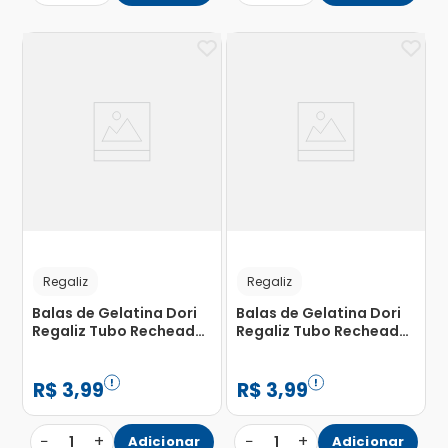
Regaliz
Regaliz
Balas de Gelatina Dori
Balas de Gelatina Dori
Regaliz Tubo Recheado
Regaliz Tubo Recheado
Yogurt100 70g
Ácido Uva 70g
R$
3
,
99
R$
3
,
99
−
+
−
+
1
Adicionar
1
Adicionar