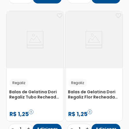
Regaliz
Regaliz
Balas de Gelatina Dori
Balas de Gelatina Dori
Regaliz Tubo Recheado
Regaliz Flor Recheada
Yogurt100 Ácido 17g
Frutas e Creme 15g
R$
1
,
25
R$
1
,
25
−
+
−
+
Adicionar
Adicionar