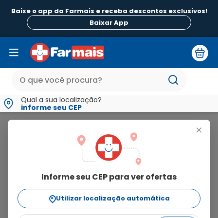
Baixe o app da Farmais e receba descontos exclusivos!
Baixar App
Qual a sua localização?
informe seu CEP
Regaliz
+
regaliz
Informe seu CEP para ver ofertas
8
produtos
Utilizar localização automática
Ordenar Por
relevância