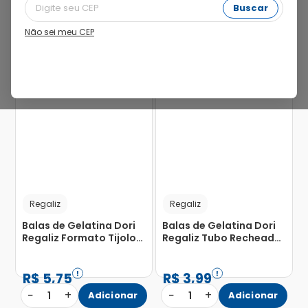
Buscar
Não sei meu CEP
Regaliz
Regaliz
Balas de Gelatina Dori
Balas de Gelatina Dori
Regaliz Formato Tijolo
Regaliz Tubo Recheado
60g
Yogurte100 Ácido 70g
R$
5
,
75
R$
3
,
99
−
+
−
+
1
Adicionar
1
Adicionar