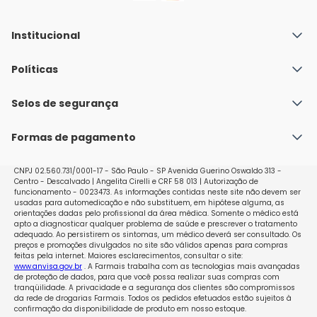
Institucional
Quem Somos
Políticas
Fale conosco
Política de Envio
Selos de segurança
Nossas lojas
Política de Privacidade e Segurança
Seja um franqueado
Formas de pagamento
Políticas de Trocas e Devoluções
Perguntas Frequentes - Faq
CNPJ 02.560.731/0001-17 - São Paulo - SP Avenida Guerino Oswaldo 313 -
Centro - Descalvado | Angelita Cirelli e CRF 58 013 | Autorização de
funcionamento - 0023473. As informações contidas neste site não devem ser
usadas para automedicação e não substituem, em hipótese alguma, as
orientações dadas pelo profissional da área médica. Somente o médico está
apto a diagnosticar qualquer problema de saúde e prescrever o tratamento
adequado. Ao persistirem os sintomas, um médico deverá ser consultado. Os
preços e promoções divulgados no site são válidos apenas para compras
feitas pela internet. Maiores esclarecimentos, consultar o site:
www.anvisa.gov.br
. A Farmais trabalha com as tecnologias mais avançadas
de proteção de dados, para que você possa realizar suas compras com
tranqüilidade. A privacidade e a segurança dos clientes são compromissos
da rede de drogarias Farmais. Todos os pedidos efetuados estão sujeitos à
confirmação da disponibilidade de produto em nosso estoque.