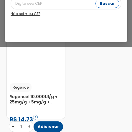
Buscar
Não sei meu CEP
19%
Regence
Regencel 10,000UI/g +
25mg/g + 5mg/g +
5mg/g Pomada de Uso
Oftálmico 3,5g
R$
14
,
73
−
+
1
Adicionar