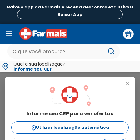
Baixe o app da Farmais e receba descontos exclusivos!
Baixar App
Qual a sua localização?
informe seu CEP
Regence
+
regence
Informe seu CEP para ver ofertas
1
produto
Utilizar localização automática
Ordenar Por
relevância