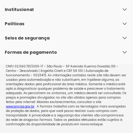
Institucional
Quem Somos
Políticas
Fale conosco
Política de Envio
Selos de segurança
Nossas lojas
Política de Privacidade e Segurança
Seja um franqueado
Formas de pagamento
Políticas de Trocas e Devoluções
Perguntas Frequentes - Faq
CNPJ 02.560.731/0001-17 - São Paulo - SP Avenida Guerino Oswaldo 313 -
Centro - Descalvado | Angelita Cirelli e CRF 58 013 | Autorização de
funcionamento - 0023473. As informações contidas neste site não devem ser
usadas para automedicação e não substituem, em hipótese alguma, as
orientações dadas pelo profissional da área médica. Somente o médico está
apto a diagnosticar qualquer problema de saúde e prescrever o tratamento
adequado. Ao persistirem os sintomas, um médico deverá ser consultado. Os
preços e promoções divulgados no site são válidos apenas para compras
feitas pela internet. Maiores esclarecimentos, consultar o site:
www.anvisa.gov.br
. A Farmais trabalha com as tecnologias mais avançadas
de proteção de dados, para que você possa realizar suas compras com
tranqüilidade. A privacidade e a segurança dos clientes são compromissos
da rede de drogarias Farmais. Todos os pedidos efetuados estão sujeitos à
confirmação da disponibilidade de produto em nosso estoque.