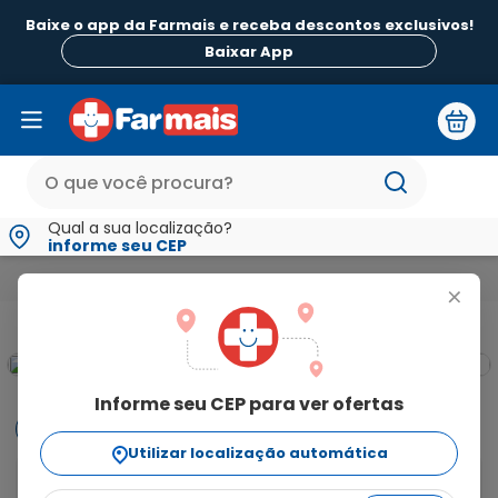
Baixe o app da Farmais e receba descontos exclusivos!
Baixar App
Qual a sua localização?
informe seu CEP
Beleza e Higiene
Cuidado dos Pés e Mãos
Esmaltes Fortalec
+
Informe seu CEP para ver ofertas
Informações
Utilizar localização automática
Informações do produtoremovedor à base de acetona 