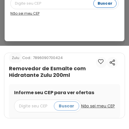
remove o esmalte das unhas de maneira rápida e 
Buscar
eficaz, deixando as mãos totalmente limpas. eficiente, 
inclusive, na remoção de esmaltes escuros.riscos 
Não sei meu CEP
substância altamente inflamável. manter longe de 
fontes de ignição. a mistura ar-produto pode inflamar 
ou explodir. manter longe do alcance das crianças. 
manter o recipiente em local bem arejado.
Cod.:
7896090700424
Zulu
Removedor de Esmalte com
Hidratante Zulu 200ml
Informe seu CEP para ver ofertas
Buscar
Não sei meu CEP