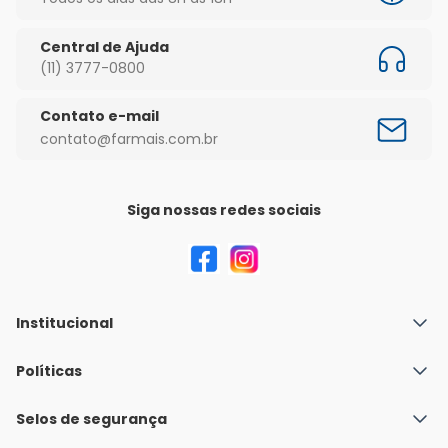
Central de Ajuda
(11) 3777-0800
Contato e-mail
contato@farmais.com.br
Siga nossas redes sociais
Institucional
Quem Somos
Políticas
Fale conosco
Política de Envio
Selos de segurança
Nossas lojas
Política de Privacidade e Segurança