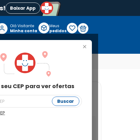
s!
Baixar App
Olá Visitante

Meus
P
Minha conta
pedidos
+
Reabilitação e Longevidade
 seu CEP para ver ofertas
Buscar
e Zulu 90ml
CEP
a ver ofertas
Buscar
Não sei meu CEP