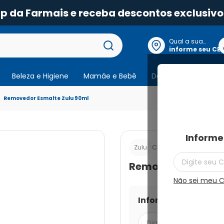
pp da Farmais e receba descontos exclusivo
Qual a sua
localização?
informe seu CE
Beleza e Higiene
Mamãe e Bebê
Dermocosmeticos
Removedor Esmalte Zulu 90ml
Informe
Cod.:
7896090700455
Zulu
Removedor Esmalt
Não sei meu 
Informe seu CEP par