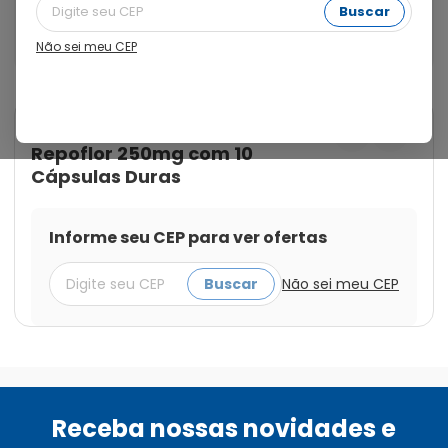
biológica e também como auxiliar no tratamento da 
Buscar
diarreia causada pelo Clostridium difficile, em 
decorrência do uso de antibióticos e quimioterápicos.
Não sei meu CEP
Cod.:
7896004774626
Repoflor
Repoflor 250mg com 10
Cápsulas Duras
Informe seu CEP para ver ofertas
Buscar
Não sei meu CEP
Receba nossas novidades e