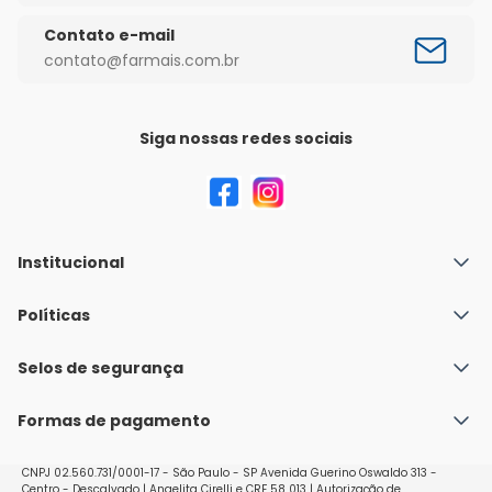
Contato e-mail
contato@farmais.com.br
Siga nossas redes sociais
Institucional
Quem Somos
Políticas
Fale conosco
Política de Envio
Selos de segurança
Nossas lojas
Política de Privacidade e Segurança
Seja um franqueado
Formas de pagamento
Políticas de Trocas e Devoluções
Perguntas Frequentes - Faq
CNPJ 02.560.731/0001-17 - São Paulo - SP Avenida Guerino Oswaldo 313 -
Centro - Descalvado | Angelita Cirelli e CRF 58 013 | Autorização de