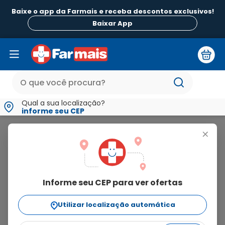
Baixe o app da Farmais e receba descontos exclusivos!
Baixar App
Qual a sua localização?
informe seu CEP
Retemic
+
retemic
Informe seu CEP para ver ofertas
4
produtos
Utilizar localização automática
Ordenar Por
relevância