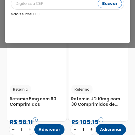
Buscar
Não sei meu CEP
25%
25%
Retemic
Retemic
Retemic 5mg com 60
Retemic UD 10mg com
Comprimidos
30 Comprimidos de
Liberação Controlada
R$
58
,
11
R$
105
,
15
−
+
−
+
1
Adicionar
1
Adicionar