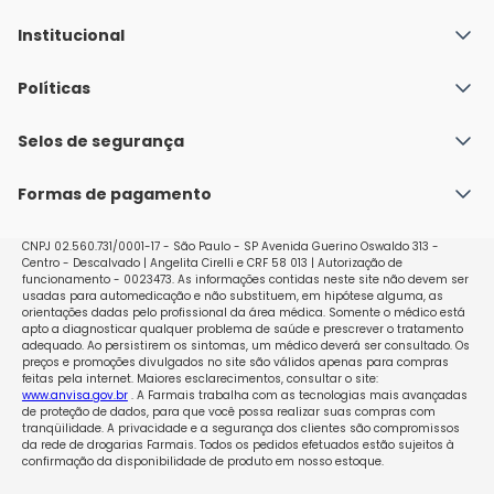
Institucional
Quem Somos
Políticas
Fale conosco
Política de Envio
Selos de segurança
Nossas lojas
Política de Privacidade e Segurança
Seja um franqueado
Formas de pagamento
Políticas de Trocas e Devoluções
Perguntas Frequentes - Faq
CNPJ 02.560.731/0001-17 - São Paulo - SP Avenida Guerino Oswaldo 313 -
Centro - Descalvado | Angelita Cirelli e CRF 58 013 | Autorização de
funcionamento - 0023473. As informações contidas neste site não devem ser
usadas para automedicação e não substituem, em hipótese alguma, as
orientações dadas pelo profissional da área médica. Somente o médico está
apto a diagnosticar qualquer problema de saúde e prescrever o tratamento
adequado. Ao persistirem os sintomas, um médico deverá ser consultado. Os
preços e promoções divulgados no site são válidos apenas para compras
feitas pela internet. Maiores esclarecimentos, consultar o site:
www.anvisa.gov.br
. A Farmais trabalha com as tecnologias mais avançadas
de proteção de dados, para que você possa realizar suas compras com
tranqüilidade. A privacidade e a segurança dos clientes são compromissos
da rede de drogarias Farmais. Todos os pedidos efetuados estão sujeitos à
confirmação da disponibilidade de produto em nosso estoque.