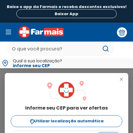
Baixe o app da Farmais e receba descontos exclusivos!
Baixar App
Qual a sua localização?
informe seu CEP
Revert
+
revert
Informe seu CEP para ver ofertas
1
produto
Utilizar localização automática
Ordenar Por
relevância