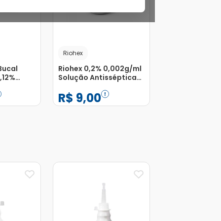
Riohex
Bucal
Riohex 0,2% 0,002g/ml
,12%
Solução Antisséptica
50ml
Aquosa de Uso
R$
9
,
00
Dermatológico 1L
−
+
1
Adicionar
Adicionar