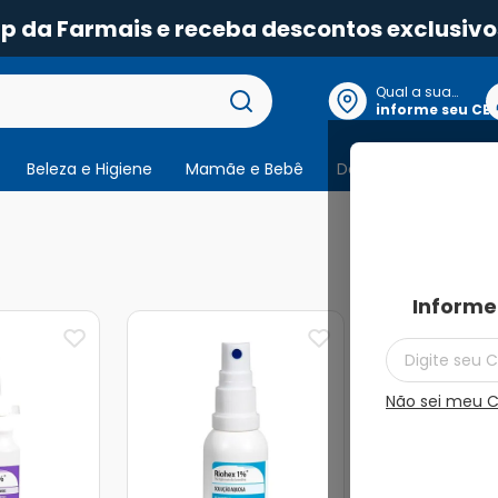
pp da Farmais e receba descontos exclusivo
Qual a sua
localização?
informe seu CE
Beleza e Higiene
Mamãe e Bebê
Dermocosmeticos
10
produtos
Informe
38%
Não sei meu 