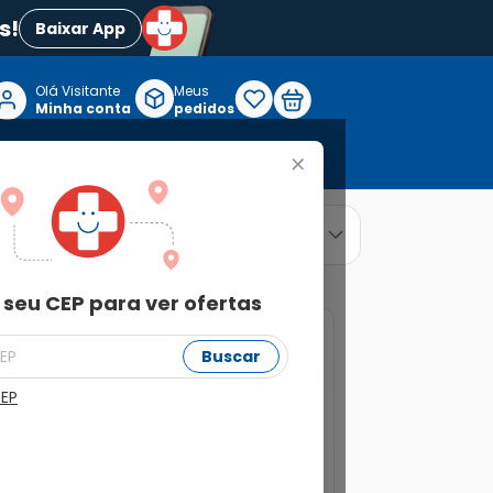
s!
Baixar App
Olá Visitante

Meus
P
Minha conta
pedidos
+
Reabilitação e Longevidade
relevância
ordenar por
 seu CEP para ver ofertas
Buscar
CEP