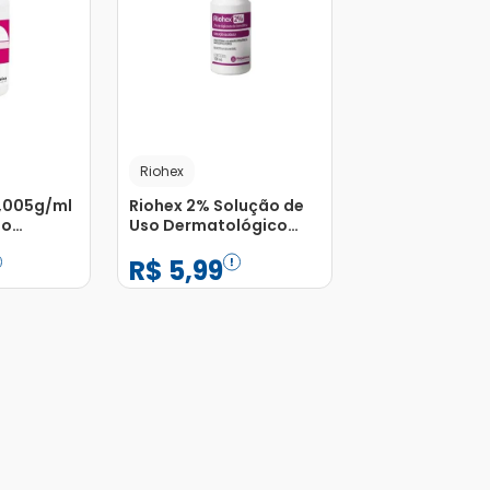
Riohex
0,005g/ml
Riohex 2% Solução de
so
Uso Dermatológico
o Frasco
Frasco 100ml
R$
5
,
99
−
+
1
Adicionar
Adicionar