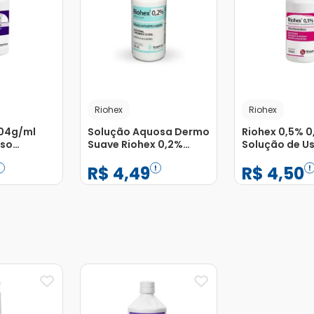
Riohex
Riohex
,04g/ml
Solução Aquosa Dermo
Riohex 0,5% 
Uso
Suave Riohex 0,2%
Solução de U
co Frasco
Rioquimica 100ml
Dermatológic
R$
4
,
49
R$
4
,
50
100ml
−
+
−
+
1
1
Adicionar
Adicionar