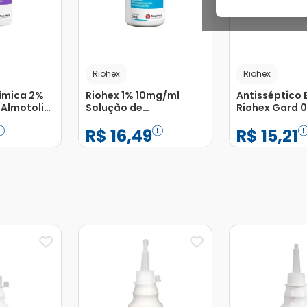
Riohex
Riohex
ímica 2%
Riohex 1% 10mg/ml
Antisséptico 
Almotolia
Solução de
Riohex Gard 0
Dermatológico Frasco
Rioquímica 2
R$
16
,
49
R$
15
,
21
30ml
−
+
−
+
1
1
Adicionar
Adicionar