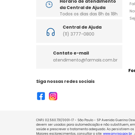
Horário de atendimento
Fa
da Central de Ajuda
No
Todos os dias das 8h às 18h
Se
Central de Ajuda
(11) 3777-0800
Contato e-mail
atendimento@farmais.com.br
Fo
Siga nossas redes sociais
CNPJ 02.560.731/0001-17 - São Paulo - SP Avenida Guerino Oswa
devem ser usadas para automedicação e não substituem, em h
saúde e prescrever o tratamento adequado. Ao persistirem os 
Maiores esclarecimentos, consultar o site:
www.anvisa.gov.br
.