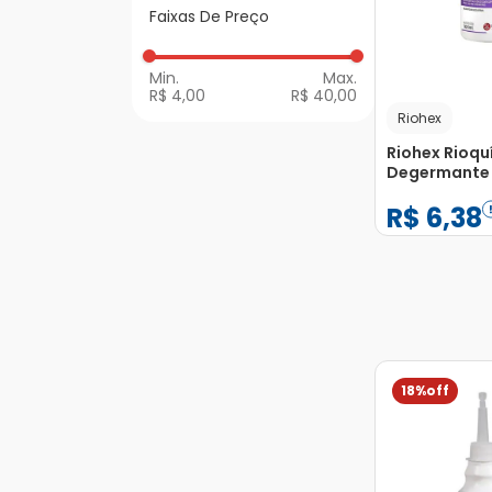
Para Pele
Antissépticos, Soros
Faixas De Preço
e Loções Oleosas
Primeiros Socorros
Enxaguatórios
Bucais
R$ 4,00
R$ 40,00
Riohex
Riohex Rioqu
Degermante 
100ml
R$
6
,
38
−
+
1
18%