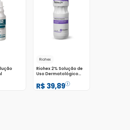
Riohex
olução
Riohex 2% Solução de
l
Uso Dermatológico
Frasco 1L
R$
39
,
89
−
+
1
Adicionar
Adicionar