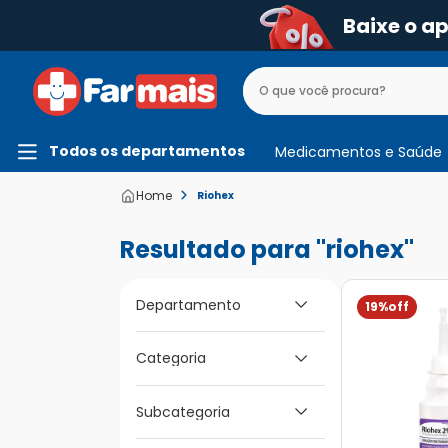
Baixe o a
Todos os departamentos
Medicamentos e Saúde
Riohex
riohex
Departamento
19%
Categoria
Beleza e Higiene
Medicamentos e
Higiene Bucal da
Saúde
Subcategoria
Família