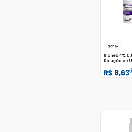
Riohex
Riohex 4% 0
Solução de 
Dermatológi
R$
8
,
63
100ml
−
+
1