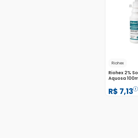
Riohex
Riohex 2% S
Aquosa 100m
R$
7
,
13
−
+
1