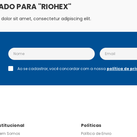
RIOHEX
olor sit amet, consectetur adipiscing elit.
Ao se cadastrar, você concordar com a nossa
política de pr
stitucional
Políticas
em Somos
Política de Envio