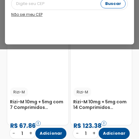
Buscar
Não sei meu CEP
7%
16%
Rizi-M
Rizi-M
Rizi-M 10mg + 5mg com
Rizi-M 10mg + 5mg com
7 Comprimidos
14 Comprimidos
Revestidos
Revestidos
R$
67
,
86
R$
123
,
38
−
+
−
+
1
Adicionar
1
Adicionar