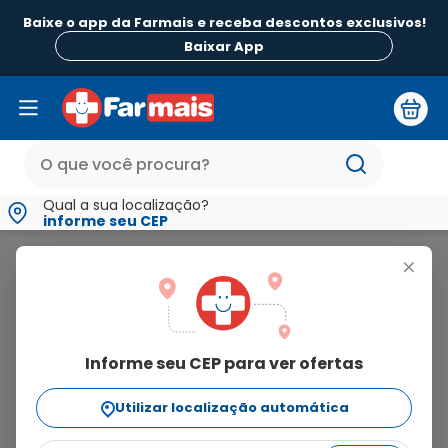
Baixe o app da Farmais e receba descontos exclusivos!
Baixar App
Qual a sua localização?
informe seu CEP
Rizi-M
+
rizi-
m
Informe seu CEP para ver ofertas
2
produtos
Utilizar localização automática
Ordenar Por
relevância