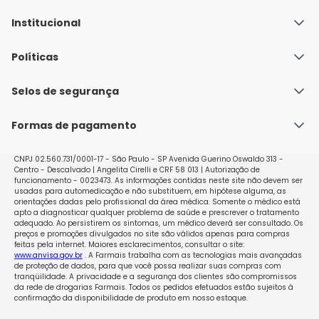
Institucional
Quem Somos
Políticas
Fale conosco
Política de Envio
Selos de segurança
Nossas lojas
Política de Privacidade e Segurança
Seja um franqueado
Formas de pagamento
Políticas de Trocas e Devoluções
Perguntas Frequentes - Faq
CNPJ 02.560.731/0001-17 - São Paulo - SP Avenida Guerino Oswaldo 313 -
Centro - Descalvado | Angelita Cirelli e CRF 58 013 | Autorização de
funcionamento - 0023473. As informações contidas neste site não devem ser
usadas para automedicação e não substituem, em hipótese alguma, as
orientações dadas pelo profissional da área médica. Somente o médico está
apto a diagnosticar qualquer problema de saúde e prescrever o tratamento
adequado. Ao persistirem os sintomas, um médico deverá ser consultado. Os
preços e promoções divulgados no site são válidos apenas para compras
feitas pela internet. Maiores esclarecimentos, consultar o site:
www.anvisa.gov.br
. A Farmais trabalha com as tecnologias mais avançadas
de proteção de dados, para que você possa realizar suas compras com
tranqüilidade. A privacidade e a segurança dos clientes são compromissos
da rede de drogarias Farmais. Todos os pedidos efetuados estão sujeitos à
confirmação da disponibilidade de produto em nosso estoque.