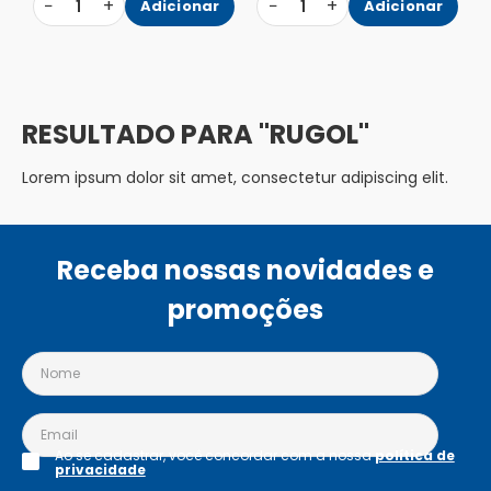
−
+
−
+
1
Adicionar
1
Adicionar
RUGOL
Lorem ipsum dolor sit amet, consectetur adipiscing elit.
Receba nossas novidades e
promoções
Ao se cadastrar, você concordar com a nossa
política de
privacidade