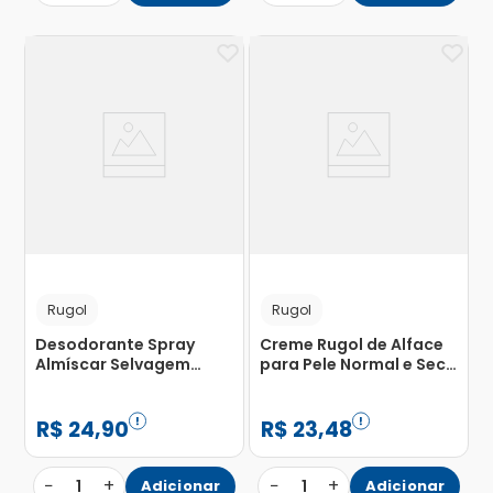
Rugol
Rugol
Desodorante Spray
Creme Rugol de Alface
Almíscar Selvagem
para Pele Normal e Seca
Rugol 90ml
50g
R$
24
,
90
R$
23
,
48
−
+
−
+
1
Adicionar
1
Adicionar