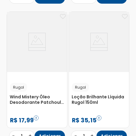
Rugol
Rugol
Wind Mistery Óleo
Loção Brilhante Líquida
Desodorante Patchouli
Rugol 150ml
5ml
R$
17
,
99
R$
35
,
15
−
+
−
+
Adicionar
Adicionar