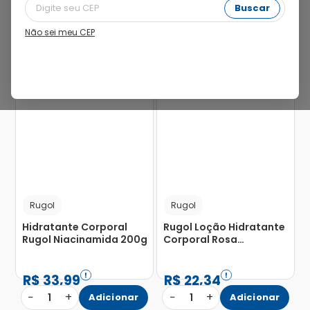
Buscar
Não sei meu CEP
40%
Rugol
Rugol
Hidratante Corporal
Rugol Loção Hidratante
Rugol Niacinamida 200g
Corporal Rosa
Mosqueta 200ml
R$
33
,
99
R$
22
,
34
−
+
−
+
1
Adicionar
1
Adicionar