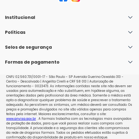
Institucional
Quem Somos
Políticas
Fale conosco
Política de Envio
Selos de segurança
Nossas lojas
Política de Privacidade e Segurança
Seja um franqueado
Formas de pagamento
Políticas de Trocas e Devoluções
Perguntas Frequentes - Faq
CNPJ 02.560.731/0001-17 - São Paulo - SP Avenida Guerino Oswaldo 313 -
Centro - Descalvado | Angelita Cirelli e CRF 58 013 | Autorização de
funcionamento - 0023473. As informações contidas neste site não devem ser
usadas para automedicação e não substituem, em hipótese alguma, as
orientações dadas pelo profissional da área médica. Somente o médico está
apto a diagnosticar qualquer problema de saúde e prescrever o tratamento
adequado. Ao persistirem os sintomas, um médico deverá ser consultado. Os
preços e promoções divulgados no site são válidos apenas para compras
feitas pela internet. Maiores esclarecimentos, consultar o site:
www.anvisa.gov.br
. A Farmais trabalha com as tecnologias mais avançadas
de proteção de dados, para que você possa realizar suas compras com
tranqüilidade. A privacidade e a segurança dos clientes são compromissos
da rede de drogarias Farmais. Todos os pedidos efetuados estão sujeitos à
confirmação da disponibilidade de produto em nosso estoque.