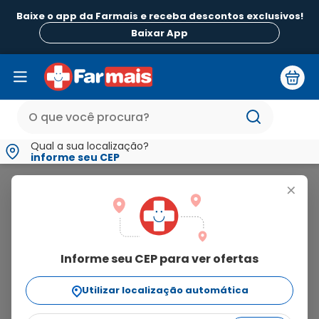
Baixe o app da Farmais e receba descontos exclusivos!
B
Baixar App
Qual a sua localização?
informe seu CEP
Rugol
+
rugol
Informe seu CEP para ver ofertas
10
produtos
Utilizar localização automática
Ordenar Por
relevância