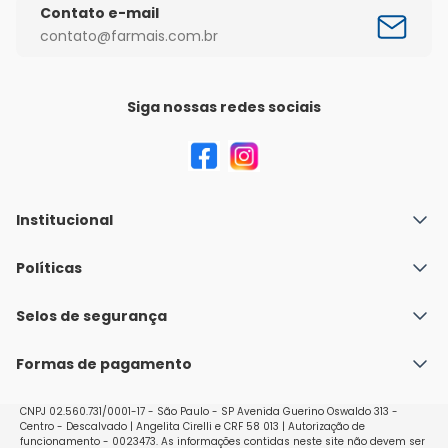
Contato e-mail
contato@farmais.com.br
Siga nossas redes sociais
Institucional
Quem Somos
Políticas
Fale conosco
Política de Envio
Selos de segurança
Nossas lojas
Política de Privacidade e Segurança
Seja um franqueado
Formas de pagamento
Políticas de Trocas e Devoluções
Perguntas Frequentes - Faq
CNPJ 02.560.731/0001-17 - São Paulo - SP Avenida Guerino Oswaldo 313 -
Centro - Descalvado | Angelita Cirelli e CRF 58 013 | Autorização de
funcionamento - 0023473. As informações contidas neste site não devem ser