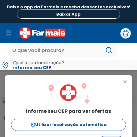
Baixe o app da Farmais e receba descontos exclusivos!
Baixar App
Qual a sua localização?
informe seu CEP
Beleza e Higiene
Para Pele
Sabonetes
Sabonete Líquid
+
Informe seu CEP para ver ofertas
Informações
Utilizar localização automática
Um sabonete desenvolvido exclusivamente para 