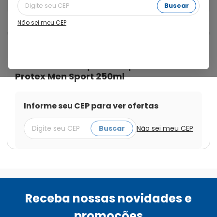
homens que suam a camisa.
Buscar
Não sei meu CEP
Cod.:
7891024115862
Protex
Sabonete Líquido
Antibacteriano para Corpo
Protex Men Sport 250ml
Informe seu CEP para ver ofertas
Buscar
Não sei meu CEP
Receba nossas novidades e
promoções