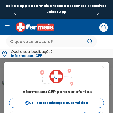
Baixe o app da Farmais e receba descontos exclusivos!
Baixar App
Qual a sua localização?
informe seu CEP
Beleza e Higiene
Para Pele
Sabonetes
Sabonete Óleo d
+
Informe seu CEP para ver ofertas
Informações
Utilizar localização automática
Pele macia, perfumada e intensamente hidratada em 