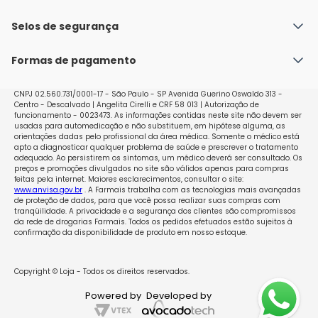
Fale conosco
Política de Envio
Selos de segurança
Nossas lojas
Política de Privacidade e Segurança
Seja um franqueado
Formas de pagamento
Políticas de Trocas e Devoluções
Perguntas Frequentes - Faq
CNPJ 02.560.731/0001-17 - São Paulo - SP Avenida Guerino Oswaldo 313 -
Centro - Descalvado | Angelita Cirelli e CRF 58 013 | Autorização de
funcionamento - 0023473. As informações contidas neste site não devem ser
usadas para automedicação e não substituem, em hipótese alguma, as
orientações dadas pelo profissional da área médica. Somente o médico está
apto a diagnosticar qualquer problema de saúde e prescrever o tratamento
adequado. Ao persistirem os sintomas, um médico deverá ser consultado. Os
preços e promoções divulgados no site são válidos apenas para compras
feitas pela internet. Maiores esclarecimentos, consultar o site:
www.anvisa.gov.br
. A Farmais trabalha com as tecnologias mais avançadas
de proteção de dados, para que você possa realizar suas compras com
tranqüilidade. A privacidade e a segurança dos clientes são compromissos
da rede de drogarias Farmais. Todos os pedidos efetuados estão sujeitos à
confirmação da disponibilidade de produto em nosso estoque.
Copyright © Loja - Todos os direitos reservados.
Powered by
Developed by