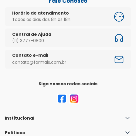
Fale Conosco
Horário de atendimento
Todos os dias das 8h às 18h
Central de Ajuda
(11) 3777-0800
Contato e-mail
contato@farmais.com.br
Siga nossas redes sociais
Institucional
Quem Somos
Políticas