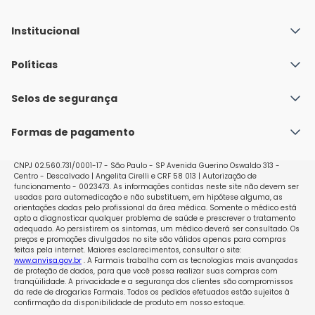
Institucional
Quem Somos
Políticas
Fale conosco
Política de Envio
Selos de segurança
Nossas lojas
Política de Privacidade e Segurança
Seja um franqueado
Formas de pagamento
Políticas de Trocas e Devoluções
Perguntas Frequentes - Faq
CNPJ 02.560.731/0001-17 - São Paulo - SP Avenida Guerino Oswaldo 313 -
Centro - Descalvado | Angelita Cirelli e CRF 58 013 | Autorização de
funcionamento - 0023473. As informações contidas neste site não devem ser
usadas para automedicação e não substituem, em hipótese alguma, as
orientações dadas pelo profissional da área médica. Somente o médico está
apto a diagnosticar qualquer problema de saúde e prescrever o tratamento
adequado. Ao persistirem os sintomas, um médico deverá ser consultado. Os
preços e promoções divulgados no site são válidos apenas para compras
feitas pela internet. Maiores esclarecimentos, consultar o site:
www.anvisa.gov.br
. A Farmais trabalha com as tecnologias mais avançadas
de proteção de dados, para que você possa realizar suas compras com
tranqüilidade. A privacidade e a segurança dos clientes são compromissos
da rede de drogarias Farmais. Todos os pedidos efetuados estão sujeitos à
confirmação da disponibilidade de produto em nosso estoque.