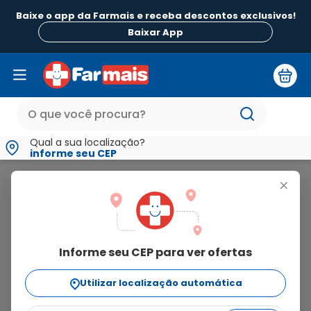
Baixe o app da Farmais e receba descontos exclusivos!
Baixar App
Qual a sua localização?
informe seu CEP
Sadol
+
sadol
Informe seu CEP para ver ofertas
5
produtos
Utilizar localização automática
Ordenar Por
relevância