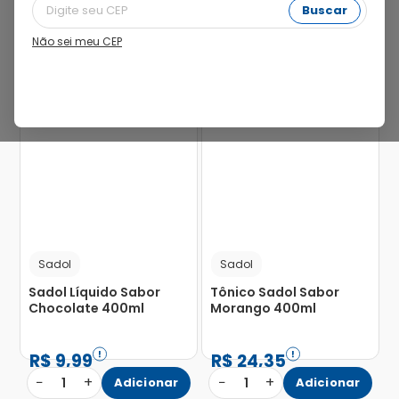
Buscar
Não sei meu CEP
Sadol
Sadol
Sadol Líquido Sabor
Tônico Sadol Sabor
Chocolate 400ml
Morango 400ml
R$
9
,
99
R$
24
,
35
−
+
−
+
1
Adicionar
1
Adicionar