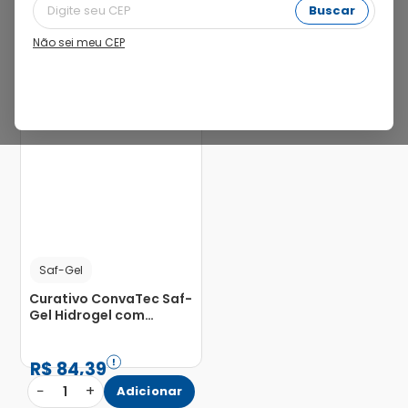
Buscar
Não sei meu CEP
3%
Saf-Gel
Curativo ConvaTec Saf-
Gel Hidrogel com
Alginato 85g
R$
84
,
39
−
+
1
Adicionar