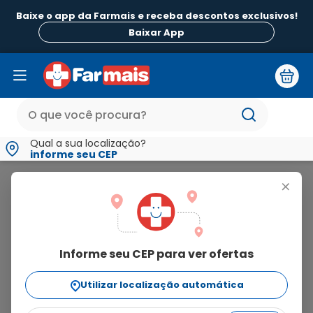
Baixe o app da Farmais e receba descontos exclusivos!
Baixar App
Qual a sua localização?
informe seu CEP
Saf-Gel
+
saf-
gel
Informe seu CEP para ver ofertas
1
produto
Utilizar localização automática
Ordenar Por
relevância