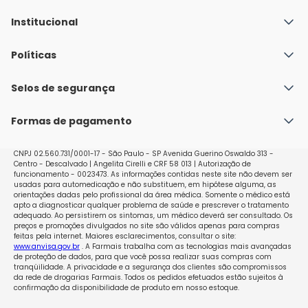
Institucional
Quem Somos
Políticas
Fale conosco
Política de Envio
Selos de segurança
Nossas lojas
Política de Privacidade e Segurança
Seja um franqueado
Formas de pagamento
Políticas de Trocas e Devoluções
Perguntas Frequentes - Faq
CNPJ 02.560.731/0001-17 - São Paulo - SP Avenida Guerino Oswaldo 313 -
Centro - Descalvado | Angelita Cirelli e CRF 58 013 | Autorização de
funcionamento - 0023473. As informações contidas neste site não devem ser
usadas para automedicação e não substituem, em hipótese alguma, as
orientações dadas pelo profissional da área médica. Somente o médico está
apto a diagnosticar qualquer problema de saúde e prescrever o tratamento
adequado. Ao persistirem os sintomas, um médico deverá ser consultado. Os
preços e promoções divulgados no site são válidos apenas para compras
feitas pela internet. Maiores esclarecimentos, consultar o site:
www.anvisa.gov.br
. A Farmais trabalha com as tecnologias mais avançadas
de proteção de dados, para que você possa realizar suas compras com
tranqüilidade. A privacidade e a segurança dos clientes são compromissos
da rede de drogarias Farmais. Todos os pedidos efetuados estão sujeitos à
confirmação da disponibilidade de produto em nosso estoque.