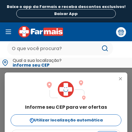
Baixe o app da Farmais e receba descontos exclusivos!
B
Baixar App
Qual a sua localização?
informe seu CEP
Safira
+
safira
Informe seu CEP para ver ofertas
17
produtos
Utilizar localização automática
Ordenar Por
relevância