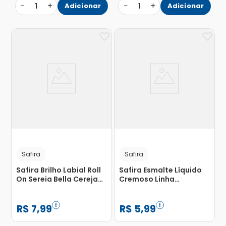
−
+
−
+
1
Adicionar
1
Adicionar
Safira
Safira
Safira Brilho Labial Roll
Safira Esmalte Líquido
On Sereia Bella Cereja
Cremoso Linha
5.5ml
Unicórnio N 58 Style
Único rn 5.5ml
R$
7
,
99
R$
5
,
99