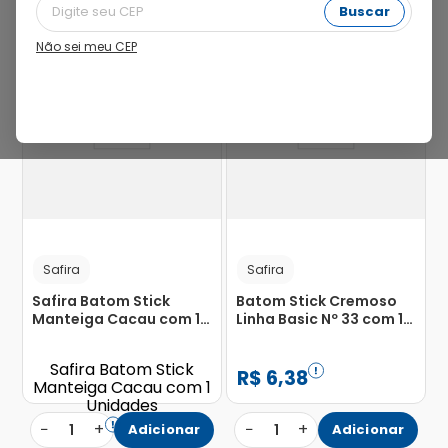
Buscar
Não sei meu CEP
Safira
Safira
Safira Batom Stick
Batom Stick Cremoso
Manteiga Cacau com 1
Linha Basic Nº 33 com 1
Unidade
Unidade
Safira Batom Stick
R$
6
,
38
Manteiga Cacau com 1
Unidades
−
+
−
+
R$
4
,
99
1
Adicionar
1
Adicionar