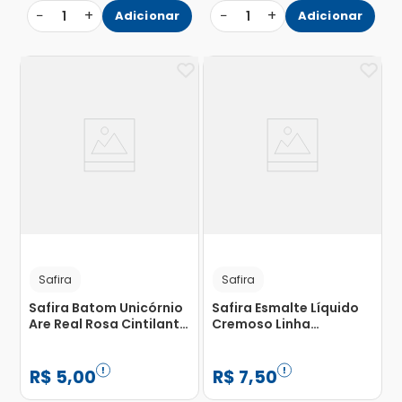
−
+
−
+
1
Adicionar
1
Adicionar
Safira
Safira
Safira Batom Unicórnio
Safira Esmalte Líquido
Are Real Rosa Cintilante
Cremoso Linha
Cor 01 2g
Unicórnio N 55 Alem do
Arco Iris 5.5ml
R$
5
,
00
R$
7
,
50