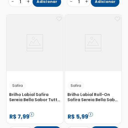
−
+
−
+
1
Adicionar
1
Adicionar
Safira
Safira
Brilho Labial Safira
Brilho Labial Roll-On
Sereia Bella Sabor Tutti-
Safira Sereia Bella Sabor
Frutti Roll-On 5.5ml
Morango 5.5ml
R$
7
,
99
R$
5
,
99