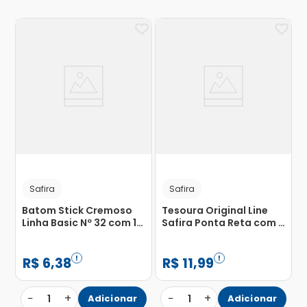
Safira
Safira
Batom Stick Cremoso
Tesoura Original Line
Linha Basic Nº 32 com 1
Safira Ponta Reta com 1
Unidade
Unidade
R$
6
,
38
R$
11
,
99
−
+
−
+
1
Adicionar
1
Adicionar