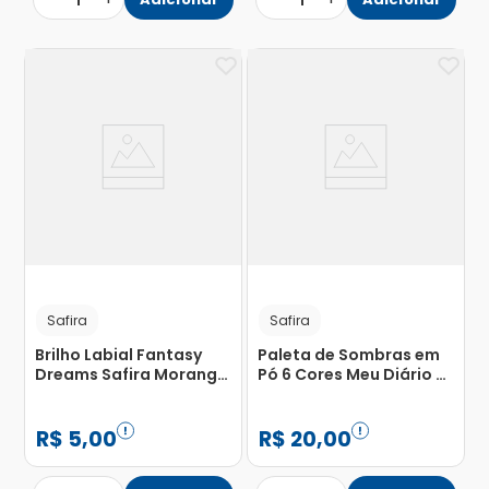
1
1
Safira
Safira
Brilho Labial Fantasy
Paleta de Sombras em
Dreams Safira Morango
Pó 6 Cores Meu Diário de
5,5ml
Maquiagem Gato Safira
com 1 Unidade
R$
5
,
00
R$
20
,
00