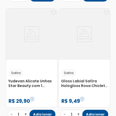
Safira
Safira
Yudevan Alicate Unhas
Gloss Labial Safira
Star Beauty com 1
Hologloss Rosa Chiclete
Unidade
5,5ml
R$
29
,
90
R$
9
,
49
−
+
−
+
1
Adicionar
1
Adicionar