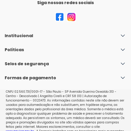
Siga nossas redes sociais
Institucional
Quem Somos
Políticas
Fale conosco
Política de Envio
Selos de segurança
Nossas lojas
Política de Privacidade e Segurança
Seja um franqueado
Formas de pagamento
Políticas de Trocas e Devoluções
Perguntas Frequentes - Faq
CNPJ 02.560.731/0001-17 - São Paulo - SP Avenida Guerino Oswaldo 313 -
Centro - Descalvado | Angelita Cirelli e CRF 58 013 | Autorização de
funcionamento - 0023473. As informações contidas neste site não devem ser
usadas para automedicação e não substituem, em hipótese alguma, as
orientações dadas pelo profissional da área médica. Somente o médico está
apto a diagnosticar qualquer problema de saúde e prescrever o tratamento
adequado. Ao persistirem os sintomas, um médico deverá ser consultado. Os
preços e promoções divulgados no site são válidos apenas para compras
feitas pela internet. Maiores esclarecimentos, consultar o site: