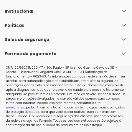
Institucional
Quem Somos
Políticas
Fale conosco
Política de Envio
Selos de segurança
Nossas lojas
Política de Privacidade e Segurança
Seja um franqueado
Formas de pagamento
Políticas de Trocas e Devoluções
Perguntas Frequentes - Faq
CNPJ 02.560.731/0001-17 - São Paulo - SP Avenida Guerino Oswaldo 313 -
Centro - Descalvado | Angelita Cirelli e CRF 58 013 | Autorização de
funcionamento - 0023473. As informações contidas neste site não devem ser
usadas para automedicação e não substituem, em hipótese alguma, as
orientações dadas pelo profissional da área médica. Somente o médico está
apto a diagnosticar qualquer problema de saúde e prescrever o tratamento
adequado. Ao persistirem os sintomas, um médico deverá ser consultado. Os
preços e promoções divulgados no site são válidos apenas para compras
feitas pela internet. Maiores esclarecimentos, consultar o site:
www.anvisa.gov.br
. A Farmais trabalha com as tecnologias mais avançadas
de proteção de dados, para que você possa realizar suas compras com
tranqüilidade. A privacidade e a segurança dos clientes são compromissos
da rede de drogarias Farmais. Todos os pedidos efetuados estão sujeitos à
confirmação da disponibilidade de produto em nosso estoque.