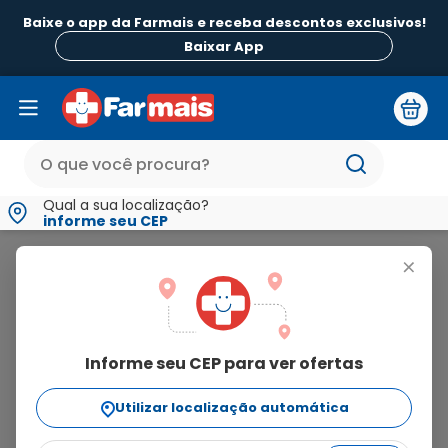
Baixe o app da Farmais e receba descontos exclusivos!
Baixar App
Qual a sua localização?
informe seu CEP
Santo Óleo
+
santo
óleo
Informe seu CEP para ver ofertas
3
produtos
Utilizar localização automática
Ordenar Por
relevância