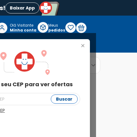
s!
Baixar App
Olá Visitante

Meus
P
Minha conta
pedidos
+
Reabilitação e Longevidade
relevância
ordenar por
 seu CEP para ver ofertas
Buscar
CEP