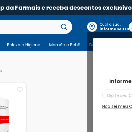
pp da Farmais e receba descontos exclusivo
Qual a sua
localização?
informe seu CE
Beleza e Higiene
Mamãe e Bebê
Dermocosmeticos
1
produto
Informe
Não sei meu 