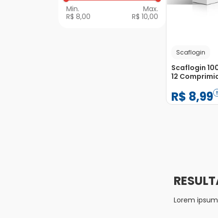
R$ 8,00
R$ 10,00
Scaflogin
Scaflogin 1
12 Comprimi
R$
8
,
99
−
+
1
Lorem ipsum d