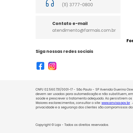
(11) 3777-0800
Contato e-mail
atendimento@farmais.com.br
Fo
Siga nossas redes sociais
CNPJ 02.560.731/0001-17 - São Paulo - SP Avenida Guerino Oswa
devem ser usadas para automedicação e não substituem, em h
saúde e prescrever o tratamento adequado. Ao persistirem os 
Maiores esclarecimentos, consultar o site:
www.anvisa.gov.br
.
privacidade e a segurança dos clientes são compromissos da 
Copyright © Loja - Todos os direitos reservados.