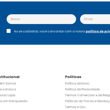
Ao se cadastrar, você concordar com a nossa
política de pr
stitucional
Políticas
em Somos
Política de Envio
le conosco
Política de Privacidade
ssas Lojas
Termos Comerciais e de Res
ja um franqueado
Políticas de Trocas e Devoluç
Termos e Uso