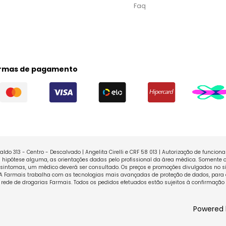
Faq
rmas de pagamento
ldo 313 - Centro - Descalvado | Angelita Cirelli e CRF 58 013 | Autorização de funcio
ipótese alguma, as orientações dadas pelo profissional da área médica. Somente o
sintomas, um médico deverá ser consultado. Os preços e promoções divulgados no sit
 A Farmais trabalha com as tecnologias mais avançadas de proteção de dados, para 
rede de drogarias Farmais. Todos os pedidos efetuados estão sujeitos à confirmação
Powered 