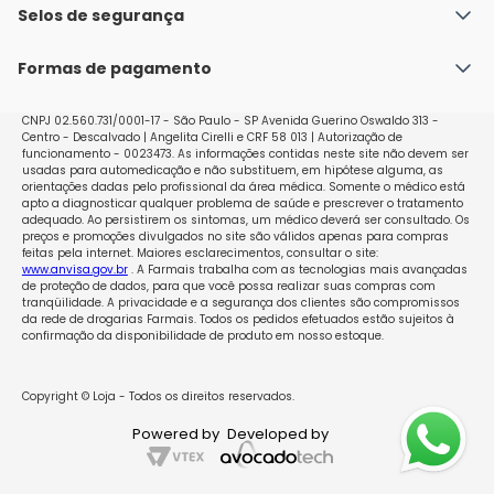
tratamento de hepatite C crônica (doença infecciosa 
Política de Envio
Selos de segurança
Nossas lojas
que afeta o fígado, de longa duração, causada pelo 
Política de Privacidade e Segurança
Seja um franqueado
vírus da hepatite C);

Formas de pagamento
Políticas de Trocas e Devoluções
- histórico atual ou anterior de câncer que pode se 
desenvolver sob a influência de hormônios sexuais 
Perguntas Frequentes - Faq
(p.ex., câncer de mama ou dos órgãos genitais);

CNPJ 02.560.731/0001-17 - São Paulo - SP Avenida Guerino Oswaldo 313 -
Centro - Descalvado | Angelita Cirelli e CRF 58 013 | Autorização de
- história atual ou anterior de tumor no fígado 
funcionamento - 0023473. As informações contidas neste site não devem ser
(benigno ou maligno);

usadas para automedicação e não substituem, em hipótese alguma, as
- presença de sangramento vaginal sem explicação;

orientações dadas pelo profissional da área médica. Somente o médico está
apto a diagnosticar qualquer problema de saúde e prescrever o tratamento
- se estiver usando contraceptivo hormonal;

adequado. Ao persistirem os sintomas, um médico deverá ser consultado. Os
- ocorrência ou suspeita de gravidez;

preços e promoções divulgados no site são válidos apenas para compras
feitas pela internet. Maiores esclarecimentos, consultar o site:
- durante a amamentação;

www.anvisa.gov.br
. A Farmais trabalha com as tecnologias mais avançadas
- hipersensibilidade (alergia) a qualquer um dos 
de proteção de dados, para que você possa realizar suas compras com
componentes de Selene®. O que pode causar, por 
tranqüilidade. A privacidade e a segurança dos clientes são compromissos
da rede de drogarias Farmais. Todos os pedidos efetuados estão sujeitos à
exemplo, coceira, erupção cutânea ou inchaço.

confirmação da disponibilidade de produto em nosso estoque.
Se qualquer um destes casos ocorrer pela primeira vez 
durante o uso do medicamento do tipo de Selene®, 
descontinue o uso imediatamente e consulte seu 
Copyright © Loja - Todos os direitos reservados.
médico. Neste período, outras medidas contraceptivas 
Powered by
Developed by
não hormonais devem ser empregadas (veja também 
o item 4. O QUE DEVO SABER ANTES DE USAR ESTE 
MEDICAMENTO?).
