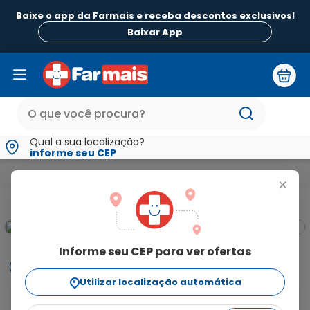
Baixe o app da Farmais e receba descontos exclusivos!
Baixar App
Qual a sua localização?
informe seu CEP
Beleza e Higiene
Para Pele
Acne
Selene 0,035mg + 2mg
+
Informe seu CEP para ver ofertas
Informações
Utilizar localização automática
(0,035mg Etinilestradiol + 2mg Acetato De 