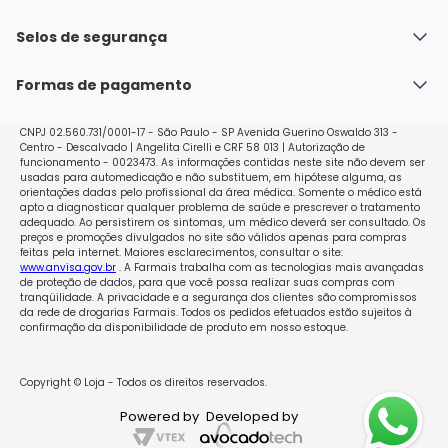
Fale conosco
Política de Envio
Selos de segurança
Nossas lojas
Política de Privacidade e Segurança
Seja um franqueado
Formas de pagamento
Políticas de Trocas e Devoluções
Perguntas Frequentes - Faq
CNPJ 02.560.731/0001-17 - São Paulo - SP Avenida Guerino Oswaldo 313 -
Centro - Descalvado | Angelita Cirelli e CRF 58 013 | Autorização de
funcionamento - 0023473. As informações contidas neste site não devem ser
usadas para automedicação e não substituem, em hipótese alguma, as
orientações dadas pelo profissional da área médica. Somente o médico está
apto a diagnosticar qualquer problema de saúde e prescrever o tratamento
adequado. Ao persistirem os sintomas, um médico deverá ser consultado. Os
preços e promoções divulgados no site são válidos apenas para compras
feitas pela internet. Maiores esclarecimentos, consultar o site:
www.anvisa.gov.br
. A Farmais trabalha com as tecnologias mais avançadas
de proteção de dados, para que você possa realizar suas compras com
tranqüilidade. A privacidade e a segurança dos clientes são compromissos
da rede de drogarias Farmais. Todos os pedidos efetuados estão sujeitos à
confirmação da disponibilidade de produto em nosso estoque.
Copyright © Loja - Todos os direitos reservados.
Powered by
Developed by