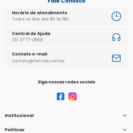
Fale Conosco
Horário de atendimento
Todos os dias das 8h às 18h
Central de Ajuda
(11) 3777-0800
Contato e-mail
contato@farmais.com.br
Siga nossas redes sociais
Institucional
Quem Somos
Políticas