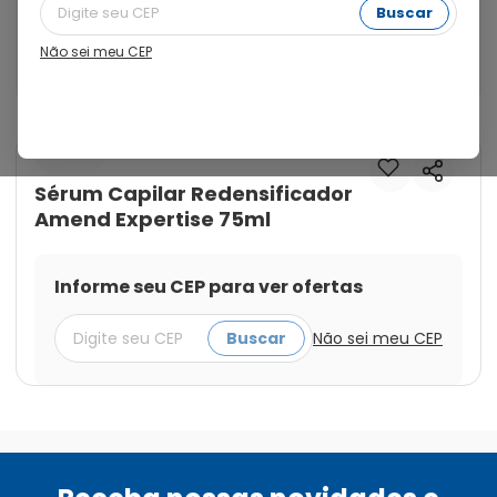
o exclusivo Redensifier Complex*. Pode ser usado em 
Buscar
cabelos secos ou úmidos. Indicado para dar volume 
intenso na raiz, podendo também ser utilizado por 
Não sei meu CEP
toda extensão do cabelo.
Cod.:
7896852619377
Amend
Sérum Capilar Redensificador
Amend Expertise 75ml
Informe seu CEP para ver ofertas
Buscar
Não sei meu CEP