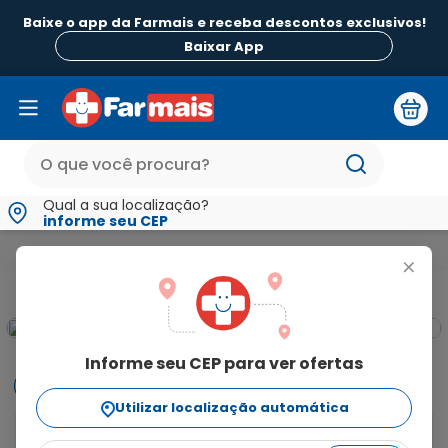
Baixe o app da Farmais e receba descontos exclusivos!
Baixar App
Qual a sua localização?
informe seu CEP
Beleza e Higiene
Para os Cabelos
Creme de Pentear e Finaliz
+
Informe seu CEP para ver ofertas
Informações
Utilizar localização automática
Previne a quebra, revitaliza e dá volume aos fios. Com 