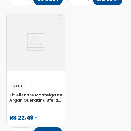
1
1
Sfera
Kit Alisante Manteiga de
Argan Queratina Sfera
com 1 Alisante 80g +
Neutralizante 90ml +
Máscara 20g + 1 Par de
R$
22
,
49
Luva