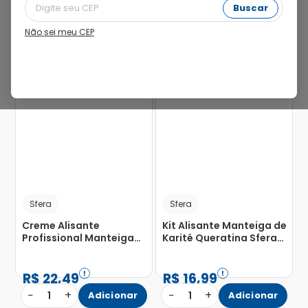
Buscar
Não sei meu CEP
Sfera
Sfera
Creme Alisante
Kit Alisante Manteiga de
Profissional Manteiga
Karité Queratina Sfera
de Abacate Sfera 80g
com 1 Alisante 80g +
Neutralizante 90ml +
Máscara 20g + 1 Par de
R$
22
,
49
R$
16
,
99
Luva
−
+
−
+
1
Adicionar
1
Adicionar