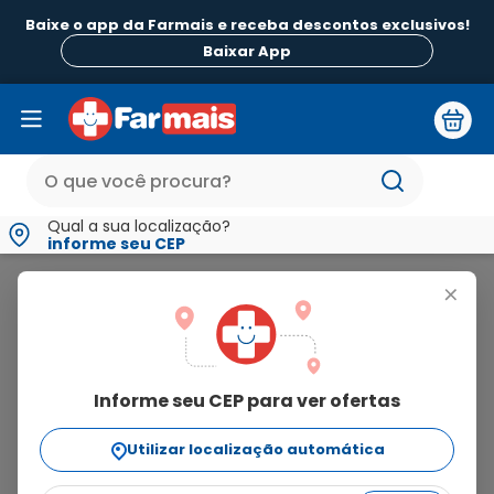
Baixe o app da Farmais e receba descontos exclusivos!
Baixar App
Qual a sua localização?
informe seu CEP
Sfera
+
sfera
Informe seu CEP para ver ofertas
9
produtos
Utilizar localização automática
Ordenar Por
relevância