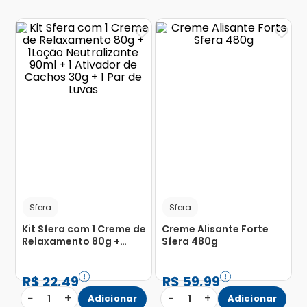
Sfera
Sfera
Kit Sfera com 1 Creme de
Creme Alisante Forte
Relaxamento 80g +
Sfera 480g
1Loção Neutralizante
90ml + 1 Ativador de
Cachos 30g + 1 Par de
R$
22
,
49
R$
59
,
99
Luvas
−
+
−
+
1
Adicionar
1
Adicionar