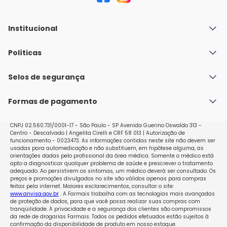
Institucional
Quem Somos
Políticas
Fale conosco
Política de Envio
Selos de segurança
Nossas lojas
Política de Privacidade e Segurança
Seja um franqueado
Formas de pagamento
Políticas de Trocas e Devoluções
Perguntas Frequentes - Faq
CNPJ 02.560.731/0001-17 - São Paulo - SP Avenida Guerino Oswaldo 313 -
Centro - Descalvado | Angelita Cirelli e CRF 58 013 | Autorização de
funcionamento - 0023473. As informações contidas neste site não devem ser
usadas para automedicação e não substituem, em hipótese alguma, as
orientações dadas pelo profissional da área médica. Somente o médico está
apto a diagnosticar qualquer problema de saúde e prescrever o tratamento
adequado. Ao persistirem os sintomas, um médico deverá ser consultado. Os
preços e promoções divulgados no site são válidos apenas para compras
feitas pela internet. Maiores esclarecimentos, consultar o site:
www.anvisa.gov.br
. A Farmais trabalha com as tecnologias mais avançadas
de proteção de dados, para que você possa realizar suas compras com
tranqüilidade. A privacidade e a segurança dos clientes são compromissos
da rede de drogarias Farmais. Todos os pedidos efetuados estão sujeitos à
confirmação da disponibilidade de produto em nosso estoque.