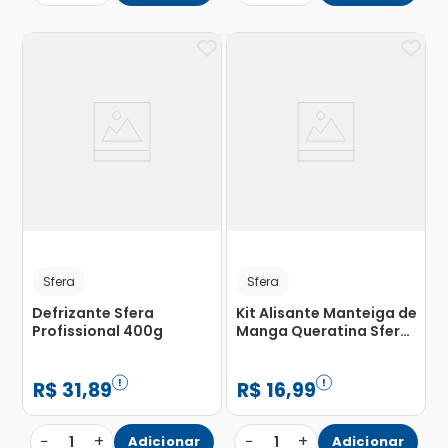
Sfera
Sfera
Defrizante Sfera
Kit Alisante Manteiga de
Profissional 400g
Manga Queratina Sfera
com 1 Alisante 80g +
Neutralizante 90ml +
Máscara 20g + 1 Par de
R$
31
,
89
R$
16
,
99
Luva
−
+
−
+
1
Adicionar
1
Adicionar