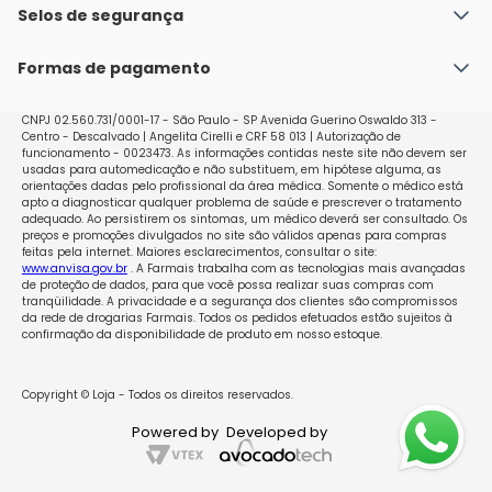
Política de Envio
Selos de segurança
Nossas lojas
Política de Privacidade e Segurança
Seja um franqueado
Formas de pagamento
Políticas de Trocas e Devoluções
Perguntas Frequentes - Faq
CNPJ 02.560.731/0001-17 - São Paulo - SP Avenida Guerino Oswaldo 313 -
Centro - Descalvado | Angelita Cirelli e CRF 58 013 | Autorização de
funcionamento - 0023473. As informações contidas neste site não devem ser
usadas para automedicação e não substituem, em hipótese alguma, as
orientações dadas pelo profissional da área médica. Somente o médico está
apto a diagnosticar qualquer problema de saúde e prescrever o tratamento
adequado. Ao persistirem os sintomas, um médico deverá ser consultado. Os
preços e promoções divulgados no site são válidos apenas para compras
feitas pela internet. Maiores esclarecimentos, consultar o site:
www.anvisa.gov.br
. A Farmais trabalha com as tecnologias mais avançadas
de proteção de dados, para que você possa realizar suas compras com
tranqüilidade. A privacidade e a segurança dos clientes são compromissos
da rede de drogarias Farmais. Todos os pedidos efetuados estão sujeitos à
confirmação da disponibilidade de produto em nosso estoque.
Copyright © Loja - Todos os direitos reservados.
Powered by
Developed by