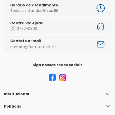
Horário de atendimento
Todos os dias das 8h às 18h
Central de Ajuda
(11) 3777-0800
Contato e-mail
contato@farmais.com.br
Siga nossas redes sociais
Institucional
Quem Somos
Políticas
Fale conosco