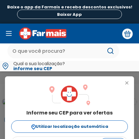
Baixe o app da Farmais e receba descontos exclusivos!
Baixar App
Qual a sua localização?
informe seu CEP
Beleza e Higiene
Para os Cabelos
Shampoo
Shampoo An
+
Informe seu CEP para ver ofertas
Informações
Utilizar localização automática
O Shampoo Anticaspa Elseve Hydra Detox garante 