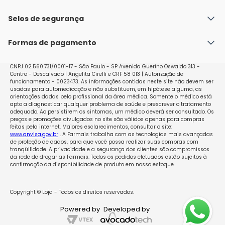
Fale conosco
Política de Envio
Selos de segurança
Nossas lojas
Política de Privacidade e Segurança
Seja um franqueado
Formas de pagamento
Políticas de Trocas e Devoluções
Perguntas Frequentes - Faq
CNPJ 02.560.731/0001-17 - São Paulo - SP Avenida Guerino Oswaldo 313 -
Centro - Descalvado | Angelita Cirelli e CRF 58 013 | Autorização de
funcionamento - 0023473. As informações contidas neste site não devem ser
usadas para automedicação e não substituem, em hipótese alguma, as
orientações dadas pelo profissional da área médica. Somente o médico está
apto a diagnosticar qualquer problema de saúde e prescrever o tratamento
adequado. Ao persistirem os sintomas, um médico deverá ser consultado. Os
preços e promoções divulgados no site são válidos apenas para compras
feitas pela internet. Maiores esclarecimentos, consultar o site:
www.anvisa.gov.br
. A Farmais trabalha com as tecnologias mais avançadas
de proteção de dados, para que você possa realizar suas compras com
tranqüilidade. A privacidade e a segurança dos clientes são compromissos
da rede de drogarias Farmais. Todos os pedidos efetuados estão sujeitos à
confirmação da disponibilidade de produto em nosso estoque.
Copyright © Loja - Todos os direitos reservados.
Powered by
Developed by