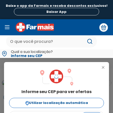
Baixe o app da Farmais e receba descontos exclusivos!
Baixar App
Qual a sua localização?
informe seu CEP
Beleza e Higiene
Para os Cabelos
Shampoo
Shampoo M
+
Informe seu CEP para ver ofertas
Informações
Utilizar localização automática
O Shampoo Desmaia Cabelo propõe a qualidade 