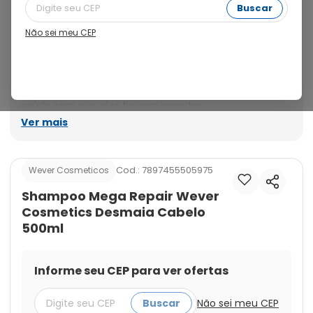
exigida de um profissional. Apropriado para cabelos 
Buscar
secos e quebradiços. Remove os resíduos e impurezas 
dos fios. Age diretamente na fibra capilar, lava com 
Não sei meu CEP
suavidade mantendo os cabelos livres de agressões 
devolvendo sua força, resistência, vitalidade e o 
equilíbrio natural, proporcionando reposição de 
nutrientes, emoliência, maciez, redução do frizz e 
saúde sem que eles fiquem pesados.
Ver mais
Cod.:
7897455505975
Wever Cosmeticos
Shampoo Mega Repair Wever
Cosmetics Desmaia Cabelo
500ml
Informe seu CEP para ver ofertas
Buscar
Não sei meu CEP