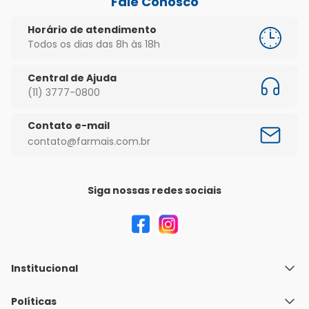
Fale Conosco
Horário de atendimento
Todos os dias das 8h às 18h
Central de Ajuda
(11) 3777-0800
Contato e-mail
contato@farmais.com.br
Siga nossas redes sociais
Institucional
Quem Somos
Políticas