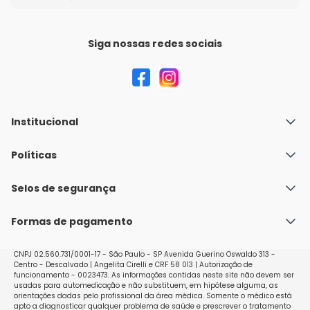
Siga nossas redes sociais
Institucional
Quem Somos
Políticas
Fale conosco
Política de Envio
Selos de segurança
Nossas lojas
Política de Privacidade e Segurança
Seja um franqueado
Formas de pagamento
Políticas de Trocas e Devoluções
Perguntas Frequentes - Faq
CNPJ 02.560.731/0001-17 - São Paulo - SP Avenida Guerino Oswaldo 313 -
Centro - Descalvado | Angelita Cirelli e CRF 58 013 | Autorização de
funcionamento - 0023473. As informações contidas neste site não devem ser
usadas para automedicação e não substituem, em hipótese alguma, as
orientações dadas pelo profissional da área médica. Somente o médico está
apto a diagnosticar qualquer problema de saúde e prescrever o tratamento