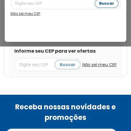
Buscar
Não sei meu CEP
Cod.:
7501007457796
Pantene
Shampoo Pantene Pro-V Brilho
Extremo 400ml
Informe seu CEP para ver ofertas
Buscar
Não sei meu CEP
Receba nossas novidades e
promoções