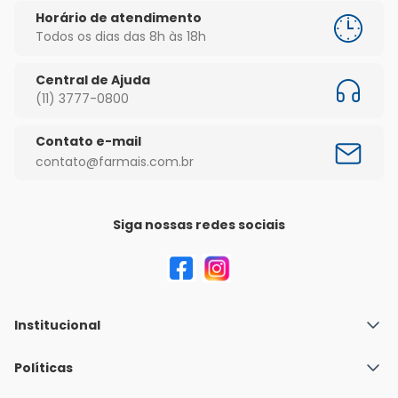
Horário de atendimento
Todos os dias das 8h às 18h
Central de Ajuda
(11) 3777-0800
Contato e-mail
contato@farmais.com.br
Siga nossas redes sociais
Institucional
Quem Somos
Políticas
Fale conosco