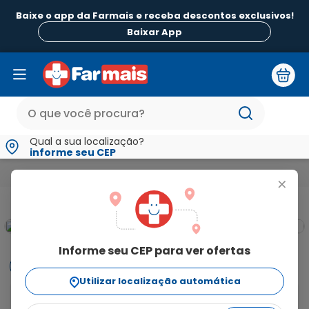
Baixe o app da Farmais e receba descontos exclusivos!
Baixar App
Qual a sua localização?
informe seu CEP
Beleza e Higiene
Para os Cabelos
Shampoo
Shampoo P
+
Informe seu CEP para ver ofertas
Informações
Utilizar localização automática
O Shampoo Pantene Pro-V Anti-Frizz Hidro-