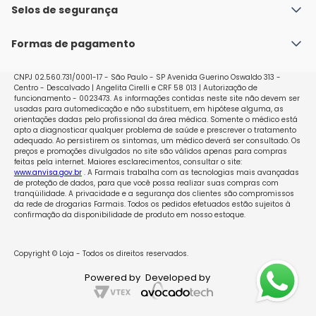
Política de Envio
Selos de segurança
Nossas lojas
Política de Privacidade e Segurança
Seja um franqueado
Formas de pagamento
Políticas de Trocas e Devoluções
Perguntas Frequentes - Faq
CNPJ 02.560.731/0001-17 - São Paulo - SP Avenida Guerino Oswaldo 313 -
Centro - Descalvado | Angelita Cirelli e CRF 58 013 | Autorização de
funcionamento - 0023473. As informações contidas neste site não devem ser
usadas para automedicação e não substituem, em hipótese alguma, as
orientações dadas pelo profissional da área médica. Somente o médico está
apto a diagnosticar qualquer problema de saúde e prescrever o tratamento
adequado. Ao persistirem os sintomas, um médico deverá ser consultado. Os
preços e promoções divulgados no site são válidos apenas para compras
feitas pela internet. Maiores esclarecimentos, consultar o site:
www.anvisa.gov.br
. A Farmais trabalha com as tecnologias mais avançadas
de proteção de dados, para que você possa realizar suas compras com
tranqüilidade. A privacidade e a segurança dos clientes são compromissos
da rede de drogarias Farmais. Todos os pedidos efetuados estão sujeitos à
confirmação da disponibilidade de produto em nosso estoque.
Copyright © Loja - Todos os direitos reservados.
Powered by
Developed by